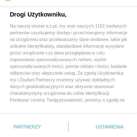
Drogi Użytkowniku,
Na naszej stronie tcz.pl, my oraz naszych 1162 zaufanych
partnerów uzyskujemy dostęp i przechowujemy informacje
na urządzeniu oraz przetwarzamy dane osobowe, takie jak
unikalne identyfikatory, standardowe informacje wysyłane
przez urządzenie czy dane przeglądania w celu
zapewniania spersonalizowanych reklam, wybór
O FIRMIE
POLITYKA PRYWATNOŚCI
HOSTING
spersonalizowanych treści, pomiar reklam i treści, badanie
REKLAMA
WSPÓŁPRACA
RSS
FACEBOOK
KONTAKT
odbiorców oraz ulepszanie usług. Za zgodą Użytkownika
my i Zaufani Partnerzy możemy używać dokładnych
Nasze serwisy
danych geolokalizacyjnych oraz aktywnie skanować
charakterystykę urządzenia do celów identyfikacji.
Aktualności
Muzyka i kultura
Ponieważ cenimy Twoją prywatność, prosimy o zgodę na
Tcz24
Archiwum wydarzeń
korzystanie z tych technologii poprzez kliknięcie
Kronika Policyjna
Telewizja Internetowa
„Akceptuję”. Zgoda jest dobrowolna i zawsze możesz ją
Kalendarz imprez
Sport
zmienić/wycofać klikając przycisk ustawień prywatności
Salony urody i masażu
Żłobki i przedszkola
PARTNERZY
USTAWIENIA
Historia miasta
Zdjęcia miasta
znajdujący się w lewym dolnym rogu strony
. Niektóre
Władze miasta
Zabytki
rodzaje przetwarzania danych nie wymagają zgody