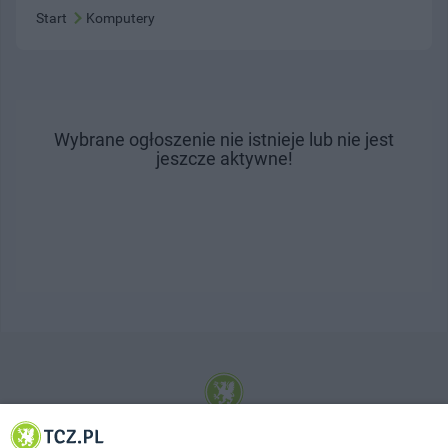
Start
Komputery
Wybrane ogłoszenie nie istnieje lub nie jest
jeszcze aktywne!
© 2001-2026 Tczew - TCZ.PL Sp. z o.o. Internetowy Serwis Informacyjny Miasta
Tczewa