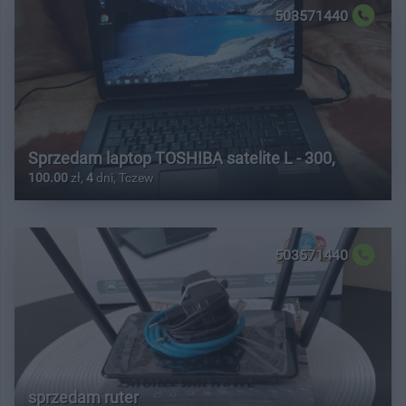
503571440
Sprzedam laptop TOSHIBA satelite L - 300,
100.00
zł,
4
dni, Tczew
503571440
sprzedam ruter