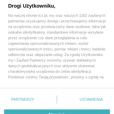
Drogi Użytkowniku,
Na naszej stronie tcz.pl, my oraz naszych 1162 zaufanych
partnerów uzyskujemy dostęp i przechowujemy informacje
na urządzeniu oraz przetwarzamy dane osobowe, takie jak
unikalne identyfikatory, standardowe informacje wysyłane
przez urządzenie czy dane przeglądania w celu
zapewniania spersonalizowanych reklam, wybór
O FIRMIE
POLITYKA PRYWATNOŚCI
HOSTING
spersonalizowanych treści, pomiar reklam i treści, badanie
REKLAMA
WSPÓŁPRACA
RSS
FACEBOOK
KONTAKT
odbiorców oraz ulepszanie usług. Za zgodą Użytkownika
my i Zaufani Partnerzy możemy używać dokładnych
Nasze serwisy
danych geolokalizacyjnych oraz aktywnie skanować
charakterystykę urządzenia do celów identyfikacji.
Aktualności
Muzyka i kultura
Ponieważ cenimy Twoją prywatność, prosimy o zgodę na
Tcz24
Archiwum wydarzeń
korzystanie z tych technologii poprzez kliknięcie
Kronika Policyjna
Telewizja Internetowa
„Akceptuję”. Zgoda jest dobrowolna i zawsze możesz ją
Kalendarz imprez
Sport
zmienić/wycofać klikając przycisk ustawień prywatności
Salony urody i masażu
Żłobki i przedszkola
PARTNERZY
USTAWIENIA
Historia miasta
Zdjęcia miasta
znajdujący się w lewym dolnym rogu strony
. Niektóre
Władze miasta
Zabytki
rodzaje przetwarzania danych nie wymagają zgody
użytkownika, ale masz prawo sprzeciwić się takiemu