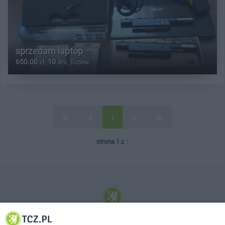
sprzedam laptop
650.00
zł,
10
dni, Tczew
1
strona 1 z
1
© 2001-2026 Tczew - TCZ.PL Sp. z o.o. Internetowy Serwis Informacyjny Miasta
Tczewa