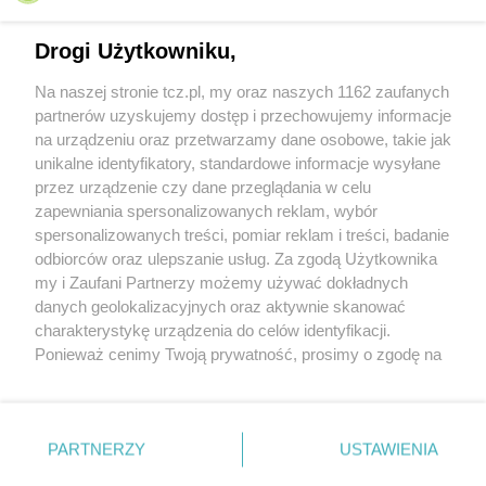
Drogi Użytkowniku,
Na naszej stronie tcz.pl, my oraz naszych 1162 zaufanych
partnerów uzyskujemy dostęp i przechowujemy informacje
na urządzeniu oraz przetwarzamy dane osobowe, takie jak
unikalne identyfikatory, standardowe informacje wysyłane
przez urządzenie czy dane przeglądania w celu
zapewniania spersonalizowanych reklam, wybór
O FIRMIE
POLITYKA PRYWATNOŚCI
HOSTING
spersonalizowanych treści, pomiar reklam i treści, badanie
REKLAMA
WSPÓŁPRACA
RSS
FACEBOOK
KONTAKT
odbiorców oraz ulepszanie usług. Za zgodą Użytkownika
my i Zaufani Partnerzy możemy używać dokładnych
Nasze serwisy
danych geolokalizacyjnych oraz aktywnie skanować
charakterystykę urządzenia do celów identyfikacji.
Aktualności
Muzyka i kultura
Ponieważ cenimy Twoją prywatność, prosimy o zgodę na
Tcz24
Archiwum wydarzeń
korzystanie z tych technologii poprzez kliknięcie
Kronika Policyjna
Telewizja Internetowa
„Akceptuję”. Zgoda jest dobrowolna i zawsze możesz ją
Kalendarz imprez
Sport
zmienić/wycofać klikając przycisk ustawień prywatności
Salony urody i masażu
Żłobki i przedszkola
PARTNERZY
USTAWIENIA
Historia miasta
Zdjęcia miasta
znajdujący się w lewym dolnym rogu strony
. Niektóre
Władze miasta
Zabytki
rodzaje przetwarzania danych nie wymagają zgody