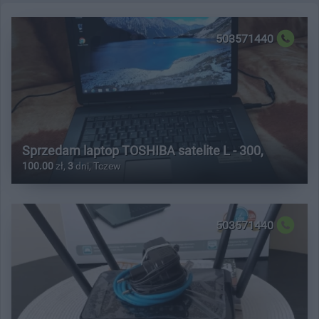
503571440
Sprzedam laptop TOSHIBA satelite L - 300,
100.00
zł,
3
dni, Tczew
503571440