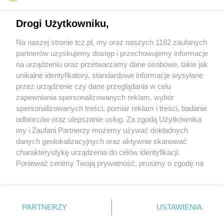
Drogi Użytkowniku,
Na naszej stronie tcz.pl, my oraz naszych 1162 zaufanych
partnerów uzyskujemy dostęp i przechowujemy informacje
na urządzeniu oraz przetwarzamy dane osobowe, takie jak
unikalne identyfikatory, standardowe informacje wysyłane
przez urządzenie czy dane przeglądania w celu
zapewniania spersonalizowanych reklam, wybór
O FIRMIE
POLITYKA PRYWATNOŚCI
HOSTING
spersonalizowanych treści, pomiar reklam i treści, badanie
REKLAMA
WSPÓŁPRACA
RSS
FACEBOOK
KONTAKT
odbiorców oraz ulepszanie usług. Za zgodą Użytkownika
my i Zaufani Partnerzy możemy używać dokładnych
Nasze serwisy
danych geolokalizacyjnych oraz aktywnie skanować
charakterystykę urządzenia do celów identyfikacji.
Aktualności
Muzyka i kultura
Ponieważ cenimy Twoją prywatność, prosimy o zgodę na
Tcz24
Archiwum wydarzeń
korzystanie z tych technologii poprzez kliknięcie
Kronika Policyjna
Telewizja Internetowa
„Akceptuję”. Zgoda jest dobrowolna i zawsze możesz ją
Kalendarz imprez
Sport
zmienić/wycofać klikając przycisk ustawień prywatności
Salony urody i masażu
Żłobki i przedszkola
PARTNERZY
USTAWIENIA
Historia miasta
Zdjęcia miasta
znajdujący się w lewym dolnym rogu strony
. Niektóre
Władze miasta
Zabytki
rodzaje przetwarzania danych nie wymagają zgody