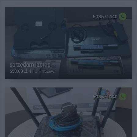
503571440
sprzedam laptop
650.00
zł,
11
dni, Tczew
503571440