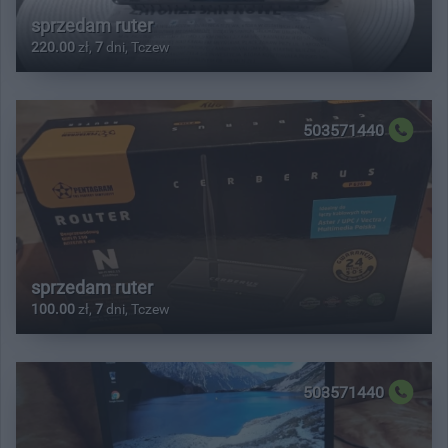
sprzedam ruter
220.00
zł,
7
dni, Tczew
503571440
sprzedam ruter
100.00
zł,
7
dni, Tczew
503571440