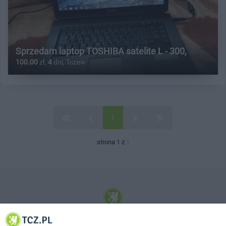
Sprzedam laptop TOSHIBA satelite L - 300,
100.00
zł,
4
dni, Tczew
1
strona 1 z
1
© 2001-2026 Tczew - TCZ.PL Sp. z o.o. Internetowy Serwis Informacyjny Miasta
Tczewa