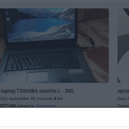
aptop TOSHIBA satelite L - 300,
sprz
2026, wyświetleń: 49, ważność
4
dni
Data: 
3571440
, kategoria:
Komputery
Tczew,
220.