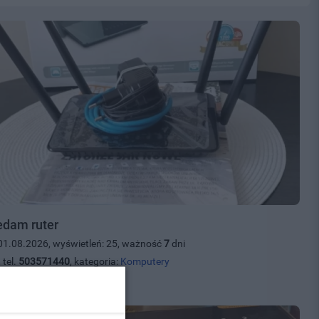
edam ruter
01.08.2026, wyświetleń: 25, ważność
7
dni
 tel.
503571440
, kategoria:
Komputery
00 zł