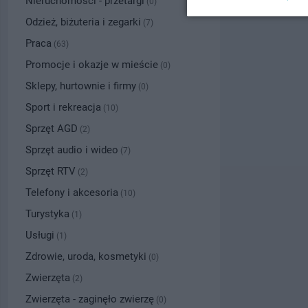
Nieruchomości - przetargi
(0)
Odzież, biżuteria i zegarki
(7)
Praca
(63)
Promocje i okazje w mieście
(0)
Sklepy, hurtownie i firmy
(0)
Sport i rekreacja
(10)
Sprzęt AGD
(2)
Sprzęt audio i wideo
(7)
Sprzęt RTV
(2)
Telefony i akcesoria
(10)
Turystyka
(1)
Usługi
(1)
Zdrowie, uroda, kosmetyki
(0)
Zwierzęta
(2)
Zwierzęta - zaginęło zwierzę
(0)