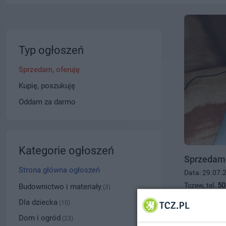
Typ ogłoszeń
Sprzedam, oferuję
Kupię, poszukuję
Oddam za darmo
Kategorie ogłoszeń
Sprzedam l
Strona główna ogłoszeń
Data: 29.07.
Tczew, tel.
50
Budownictwo i materiały
(3)
100.00 zł
Dla dziecka
(10)
Dom i ogród
(23)