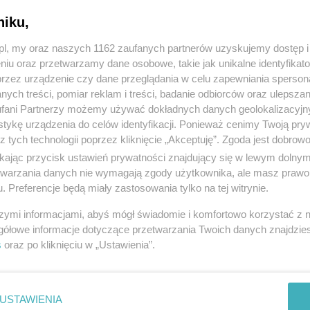
niku,
z.pl, my oraz naszych 1162 zaufanych partnerów uzyskujemy dostęp
niu oraz przetwarzamy dane osobowe, takie jak unikalne identyfikat
przez urządzenie czy dane przeglądania w celu zapewniania sperson
ych treści, pomiar reklam i treści, badanie odbiorców oraz ulepszan
fani Partnerzy możemy używać dokładnych danych geolokalizacyjn
tykę urządzenia do celów identyfikacji. Ponieważ cenimy Twoją pry
z tych technologii poprzez kliknięcie „Akceptuję”. Zgoda jest dobro
ikając przycisk ustawień prywatności znajdujący się w lewym dolny
etwarzania danych nie wymagają zgody użytkownika, ale masz prawo 
laptop
sprz
. Preferencje będą miały zastosowania tylko na tej witrynie.
2026, wyświetleń: 25, ważność
11
dni
Data: 
szymi informacjami, abyś mógł świadomie i komfortowo korzystać z
3571440
, kategoria:
Komputery
Tczew,
gółowe informacje dotyczące przetwarzania Twoich danych znajdzi
100.
s
oraz po kliknięciu w „Ustawienia”.
USTAWIENIA
1