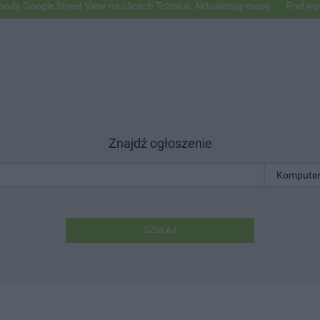
le Street View na ulicach Tczewa. Aktualizują mapy
Pod wpływem al
Znajdź ogłoszenie
SZUKAJ