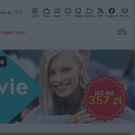
zew
13°C
Zgłoś
Praca
Mapa
TV
Galeria
Katalog
RSS
Facebook
Poczta
Pogoda Tczew