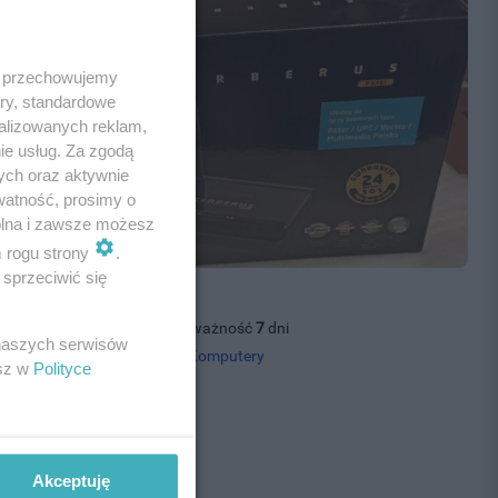
 i przechowujemy
ory, standardowe
alizowanych reklam,
ie usług. Za zgodą
ych oraz aktywnie
watność, prosimy o
wolna i zawsze możesz
m rogu strony
.
sprzeciwić się
edam ruter
01.08.2026, wyświetleń: 20, ważność
7
dni
 naszych serwisów
 tel.
503571440
, kategoria:
Komputery
esz w
Polityce
00 zł
Akceptuję