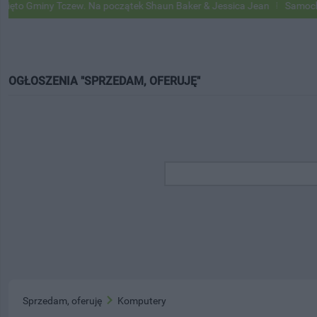
miny Tczew. Na początek Shaun Baker & Jessica Jean
Samochody Goog
OGŁOSZENIA "SPRZEDAM, OFERUJĘ"
Sprzedam, oferuję
Komputery