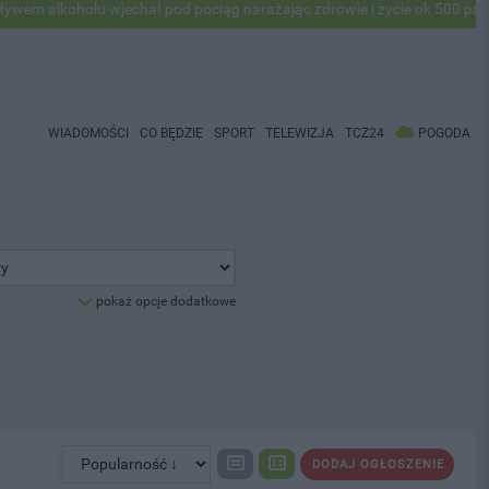
koholu wjechał pod pociąg narażając zdrowie i życie ok 500 pasażerów!
WIADOMOŚCI
CO BĘDZIE
SPORT
TELEWIZJA
TCZ24
POGODA
pokaż opcje dodatkowe
DODAJ OGŁOSZENIE