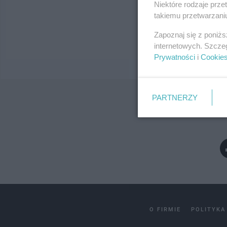
Niektóre rodzaje prz
takiemu przetwarzaniu
Wy
Zapoznaj się z poniż
internetowych. Szcze
Prywatności
i
Cookie
PARTNERZY
O FIRMIE
POLITYKA