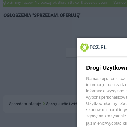
o Gminy Tczew. Na początek Shaun Baker & Jessica Jean
Samochody G
OGŁOSZENIA "SPRZEDAM, OFERUJĘ"
Drogi Użytkow
Na naszej stronie tc
informacje na urządze
informacje wysyłane 
wybór spersonalizowan
Użytkownika my i Zau
Sprzedam, oferuję
Sprzęt audio i wideo
skanować charakterys
zgodę na korzystanie 
ją zmienić/wycofać kl