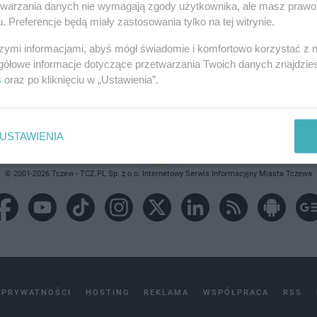
etwarzania danych nie wymagają zgody użytkownika, ale masz prawo 
. Preferencje będą miały zastosowania tylko na tej witrynie.
brane ogłoszenie nie istnieje lub nie jest jeszcze aktyw
szymi informacjami, abyś mógł świadomie i komfortowo korzystać z
gółowe informacje dotyczące przetwarzania Twoich danych znajdzi
s
oraz po kliknięciu w „Ustawienia”.
USTAWIENIA
© 2001-2026 Tczew - TCZ.PL Sp. z o.o. Internetowy Serwis Informacyjny Miasta Tczewa
 PRYWATNOŚCI
HOSTING
REKLAMA
WSPÓŁPRACA
RSS