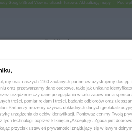
oogle Street View na ulicach Tczewa. Aktualizują mapy
Pod wpływem
Znajdź ogłoszenie
niku,
SZUKAJ
z.pl, my oraz naszych 1160 zaufanych partnerów uzyskujemy dostęp
niu oraz przetwarzamy dane osobowe, takie jak unikalne identyfikat
przez urządzenie czy dane przeglądania w celu zapewniania sperson
ych treści, pomiar reklam i treści, badanie odbiorców oraz ulepszan
fani Partnerzy możemy używać dokładnych danych geolokalizacyjn
tykę urządzenia do celów identyfikacji. Ponieważ cenimy Twoją pry
z tych technologii poprzez kliknięcie „Akceptuję”. Zgoda jest dobro
ikając przycisk ustawień prywatności znajdujący się w lewym dolny