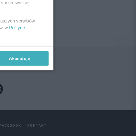
sprzeciwić się
ne!
 naszych serwisów
esz w
Polityce
Akceptuję
FACEBOOK
KONTAKT