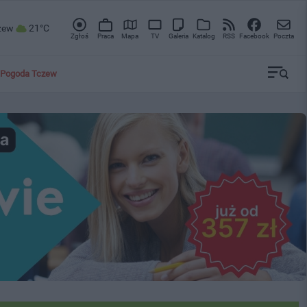
zew
21°C
Zgłoś
Praca
Mapa
TV
Galeria
Katalog
RSS
Facebook
Poczta
Pogoda Tczew