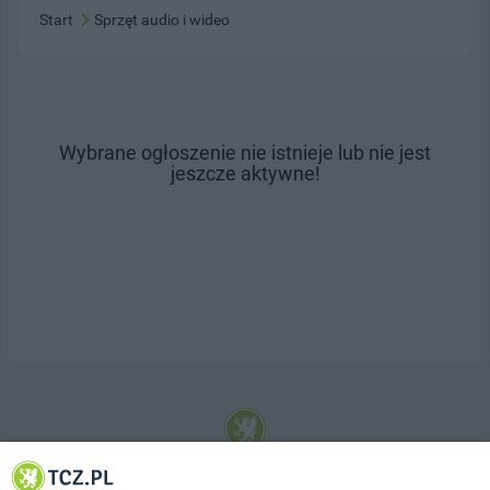
Start
Sprzęt audio i wideo
Wybrane ogłoszenie nie istnieje lub nie jest
jeszcze aktywne!
© 2001-2026 Tczew - TCZ.PL Sp. z o.o. Internetowy Serwis Informacyjny Miasta
Tczewa