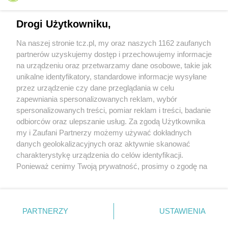
Drogi Użytkowniku,
Na naszej stronie tcz.pl, my oraz naszych 1162 zaufanych
partnerów uzyskujemy dostęp i przechowujemy informacje
na urządzeniu oraz przetwarzamy dane osobowe, takie jak
unikalne identyfikatory, standardowe informacje wysyłane
przez urządzenie czy dane przeglądania w celu
zapewniania spersonalizowanych reklam, wybór
O FIRMIE
POLITYKA PRYWATNOŚCI
HOSTING
spersonalizowanych treści, pomiar reklam i treści, badanie
REKLAMA
WSPÓŁPRACA
RSS
FACEBOOK
KONTAKT
odbiorców oraz ulepszanie usług. Za zgodą Użytkownika
my i Zaufani Partnerzy możemy używać dokładnych
Nasze serwisy
danych geolokalizacyjnych oraz aktywnie skanować
charakterystykę urządzenia do celów identyfikacji.
Aktualności
Muzyka i kultura
Ponieważ cenimy Twoją prywatność, prosimy o zgodę na
Tcz24
Archiwum wydarzeń
korzystanie z tych technologii poprzez kliknięcie
Kronika Policyjna
Telewizja Internetowa
„Akceptuję”. Zgoda jest dobrowolna i zawsze możesz ją
Kalendarz imprez
Sport
zmienić/wycofać klikając przycisk ustawień prywatności
Salony urody i masażu
Żłobki i przedszkola
PARTNERZY
USTAWIENIA
Historia miasta
Zdjęcia miasta
znajdujący się w lewym dolnym rogu strony
. Niektóre
Władze miasta
Zabytki
rodzaje przetwarzania danych nie wymagają zgody