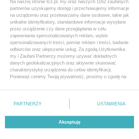
Na naszej stronie tcz.pl, my oraz naszych 1162 zaufanych
partnerów uzyskujemy dostęp i przechowujemy informacje
na urządzeniu oraz przetwarzamy dane osobowe, takie jak
unikalne identyfikatory, standardowe informacje wysyłane
przez urządzenie czy dane przeglądania w celu
zapewniania spersonalizowanych reklam, wybór
O FIRMIE
POLITYKA PRYWATNOŚCI
HOSTING
spersonalizowanych treści, pomiar reklam i treści, badanie
REKLAMA
WSPÓŁPRACA
RSS
FACEBOOK
KONTAKT
odbiorców oraz ulepszanie usług. Za zgodą Użytkownika
my i Zaufani Partnerzy możemy używać dokładnych
Nasze serwisy
danych geolokalizacyjnych oraz aktywnie skanować
charakterystykę urządzenia do celów identyfikacji.
Aktualności
Muzyka i kultura
Ponieważ cenimy Twoją prywatność, prosimy o zgodę na
Tcz24
Archiwum wydarzeń
korzystanie z tych technologii poprzez kliknięcie
Kronika Policyjna
Telewizja Internetowa
„Akceptuję”. Zgoda jest dobrowolna i zawsze możesz ją
Kalendarz imprez
Sport
zmienić/wycofać klikając przycisk ustawień prywatności
Salony urody i masażu
Żłobki i przedszkola
PARTNERZY
USTAWIENIA
Historia miasta
Zdjęcia miasta
znajdujący się w lewym dolnym rogu strony
. Niektóre
Władze miasta
Zabytki
rodzaje przetwarzania danych nie wymagają zgody
użytkownika, ale masz prawo sprzeciwić się takiemu
Akceptuję
przetwarzaniu. Preferencje będą miały zastosowania tylko
na tej witrynie.
Zainstaluj aplikację Tcz.pl w Google Play:
Android