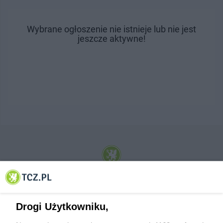
Wybrane ogłoszenie nie istnieje lub nie jest
jeszcze aktywne!
© 2001-2026 Tczew - TCZ.PL Sp. z o.o. Internetowy Serwis Informacyjny Miasta
Tczewa
Drogi Użytkowniku,