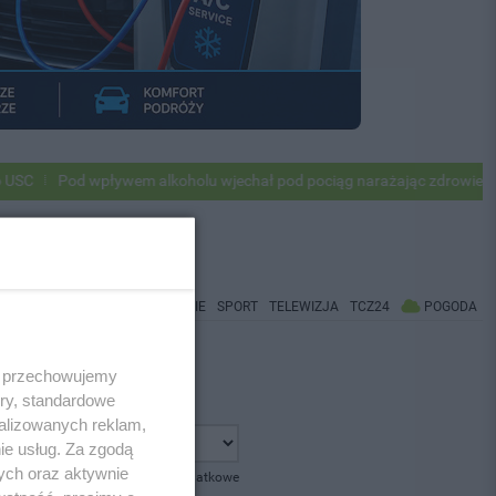
C
Pod wpływem alkoholu wjechał pod pociąg narażając zdrowie i życi
WIADOMOŚCI
CO BĘDZIE
SPORT
TELEWIZJA
TCZ24
POGODA
 i przechowujemy
ory, standardowe
alizowanych reklam,
ie usług. Za zgodą
ych oraz aktywnie
pokaż opcje dodatkowe