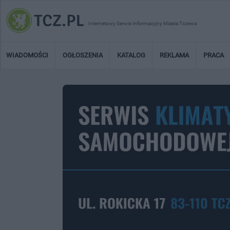
Internetowy Serwis Informacyjny Miasta Tczewa
WIADOMOŚCI
OGŁOSZENIA
KATALOG
REKLAMA
PRACA