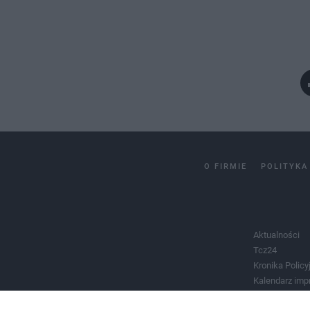
O FIRMIE
POLITYKA
Aktualności
Tcz24
Kronika Policy
Kalendarz imp
Salony urody 