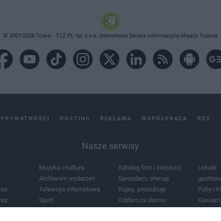
© 2001-2026 Tczew - TCZ.PL Sp. z o.o. Internetowy Serwis Informacyjny Miasta Tczewa
 PRYWATNOŚCI
HOSTING
REKLAMA
WSPÓŁPRACA
RSS
Nasze serwisy
Muzyka i kultura
Katalog firm i instytucji
Lokale
Archiwum wydarzeń
Sprzedam, oferuję
gastron
jna
Telewizja Internetowa
Kupię, poszukuję
Puby i k
rez
Sport
Oddam za darmo
Kawiarn
i masażu
Żłobki i przedszkola
Lekarze i szpitale
Noclegi