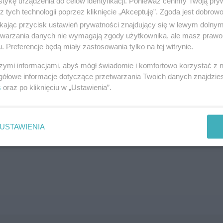
tykę urządzenia do celów identyfikacji. Ponieważ cenimy Twoją pry
z tych technologii poprzez kliknięcie „Akceptuję”. Zgoda jest dobro
SZUKAJ
ikając przycisk ustawień prywatności znajdujący się w lewym dolny
etwarzania danych nie wymagają zgody użytkownika, ale masz prawo 
. Preferencje będą miały zastosowania tylko na tej witrynie.
szymi informacjami, abyś mógł świadomie i komfortowo korzystać z
gółowe informacje dotyczące przetwarzania Twoich danych znajdzi
s
oraz po kliknięciu w „Ustawienia”.
brane ogłoszenie nie istnieje lub nie jest jeszcze aktyw
USTAWIENIA