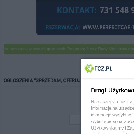
pozostaje w swoich granicach. Rozporządzenie Rady Ministrów opubli
OGŁOSZENIA "SPRZEDAM, OFERUJĘ"
Drogi Użytkow
Na naszej stronie tc
informacje na urządze
informacje wysyłane 
wybór spersonalizowan
Użytkownika my i Zau