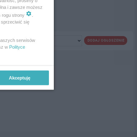
watność, prosimy o
wolna i zawsze możesz
m rogu strony
.
sprzeciwić się
 naszych serwisów
DODAJ OGŁOSZENIE
esz w
Polityce
ne!
Akceptuję