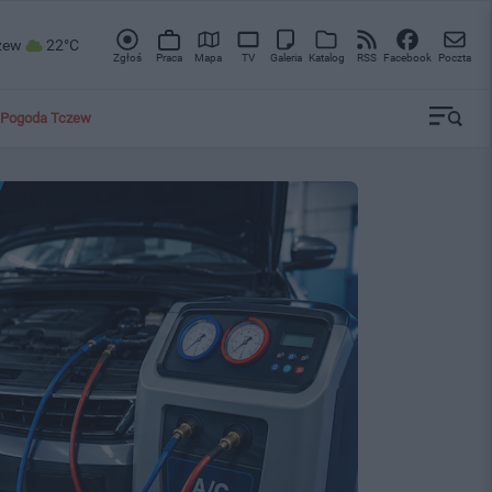
zew
22°C
Zgłoś
Praca
Mapa
TV
Galeria
Katalog
RSS
Facebook
Poczta
Pogoda Tczew