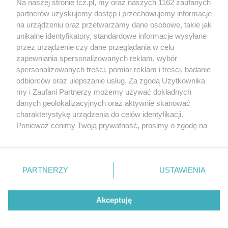
Na naszej stronie tcz.pl, my oraz naszych 1162 zaufanych
partnerów uzyskujemy dostęp i przechowujemy informacje
na urządzeniu oraz przetwarzamy dane osobowe, takie jak
unikalne identyfikatory, standardowe informacje wysyłane
przez urządzenie czy dane przeglądania w celu
zapewniania spersonalizowanych reklam, wybór
O FIRMIE
POLITYKA PRYWATNOŚCI
HOSTING
spersonalizowanych treści, pomiar reklam i treści, badanie
REKLAMA
WSPÓŁPRACA
RSS
FACEBOOK
KONTAKT
odbiorców oraz ulepszanie usług. Za zgodą Użytkownika
my i Zaufani Partnerzy możemy używać dokładnych
Nasze serwisy
danych geolokalizacyjnych oraz aktywnie skanować
charakterystykę urządzenia do celów identyfikacji.
Aktualności
Muzyka i kultura
Ponieważ cenimy Twoją prywatność, prosimy o zgodę na
Tcz24
Archiwum wydarzeń
korzystanie z tych technologii poprzez kliknięcie
Kronika Policyjna
Telewizja Internetowa
„Akceptuję”. Zgoda jest dobrowolna i zawsze możesz ją
Kalendarz imprez
Sport
zmienić/wycofać klikając przycisk ustawień prywatności
Salony urody i masażu
Żłobki i przedszkola
PARTNERZY
USTAWIENIA
Historia miasta
Zdjęcia miasta
znajdujący się w lewym dolnym rogu strony
. Niektóre
Władze miasta
Zabytki
rodzaje przetwarzania danych nie wymagają zgody
użytkownika, ale masz prawo sprzeciwić się takiemu
Akceptuję
przetwarzaniu. Preferencje będą miały zastosowania tylko
na tej witrynie.
Zainstaluj aplikację Tcz.pl w Google Play:
Android