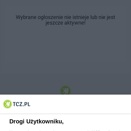
Wybrane ogłoszenie nie istnieje lub nie jest
jeszcze aktywne!
© 2001-2026 Tczew - TCZ.PL Sp. z o.o. Internetowy Serwis Informacyjny Miasta
Tczewa
Drogi Użytkowniku,