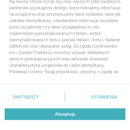
Na naszej stronie tcz.pl, my oraz naszych 1160 zaufanych
partnerów uzyskujemy dostęp i przechowujemy informacje
na urządzeniu oraz przetwarzamy dane osobowe, takie jak
unikalne identyfikatory, standardowe informacje wysyłane
przez urządzenie czy dane przeglądania w celu
zapewniania spersonalizowanych reklam, wybór
O FIRMIE
POLITYKA PRYWATNOŚCI
HOSTING
spersonalizowanych treści, pomiar reklam i treści, badanie
REKLAMA
WSPÓŁPRACA
RSS
FACEBOOK
KONTAKT
odbiorców oraz ulepszanie usług. Za zgodą Użytkownika
my i Zaufani Partnerzy możemy używać dokładnych
Nasze serwisy
danych geolokalizacyjnych oraz aktywnie skanować
charakterystykę urządzenia do celów identyfikacji.
Aktualności
Muzyka i kultura
Ponieważ cenimy Twoją prywatność, prosimy o zgodę na
Tcz24
Archiwum wydarzeń
korzystanie z tych technologii poprzez kliknięcie
Kronika Policyjna
Telewizja Internetowa
„Akceptuję”. Zgoda jest dobrowolna i zawsze możesz ją
Kalendarz imprez
Sport
zmienić/wycofać klikając przycisk ustawień prywatności
Salony urody i masażu
Żłobki i przedszkola
PARTNERZY
USTAWIENIA
Historia miasta
Zdjęcia miasta
znajdujący się w lewym dolnym rogu strony
. Niektóre
Władze miasta
Zabytki
rodzaje przetwarzania danych nie wymagają zgody
użytkownika, ale masz prawo sprzeciwić się takiemu
Akceptuję
przetwarzaniu. Preferencje będą miały zastosowania tylko
na tej witrynie.
Zainstaluj aplikację Tcz.pl w Google Play:
Android