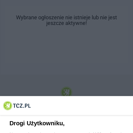
Wybrane ogłoszenie nie istnieje lub nie jest
jeszcze aktywne!
© 2001-2026 Tczew - TCZ.PL Sp. z o.o. Internetowy Serwis Informacyjny Miasta
Tczewa
Drogi Użytkowniku,