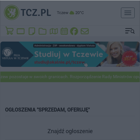
Tczew
20°C
Toggl
naviga
zew pozostaje w swoich granicach. Rozporządzenie Rady Ministrów opu
OGŁOSZENIA "SPRZEDAM, OFERUJĘ"
Znajdź ogłoszenie