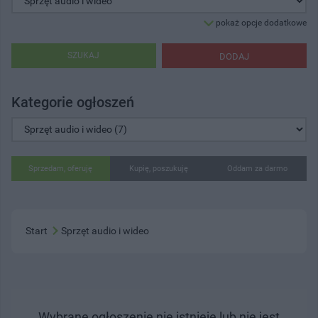
pokaż opcje dodatkowe
SZUKAJ
DODAJ
Kategorie ogłoszeń
Sprzedam, oferuję
Kupię, poszukuję
Oddam za darmo
Start
Sprzęt audio i wideo
Wybrane ogłoszenie nie istnieje lub nie jest