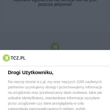
jeszcze aktywne!
© 2001-2026 Tczew - TCZ.PL Sp. z o.o. Internetowy Serwis Informacyjny Miasta
Tczewa
Drogi Użytkowniku,
Na naszej stronie tcz.pl, my oraz naszych 1160 zaufanych
partnerów uzyskujemy dostęp i przechowujemy informacje
na urządzeniu oraz przetwarzamy dane osobowe, takie jak
unikalne identyfikatory, standardowe informacje wysyłane
przez urządzenie czy dane przeglądania w celu
zapewniania spersonalizowanych reklam, wybór
O FIRMIE
POLITYKA PRYWATNOŚCI
HOSTING