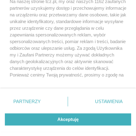
Na naszej stronie tcz.pl, my oraz naszych 1162 zaufanych
partnerów uzyskujemy dostęp i przechowujemy informacje
na urządzeniu oraz przetwarzamy dane osobowe, takie jak
unikalne identyfikatory, standardowe informacje wysyłane
przez urządzenie czy dane przeglądania w celu
zapewniania spersonalizowanych reklam, wybór
O FIRMIE
POLITYKA PRYWATNOŚCI
HOSTING
spersonalizowanych treści, pomiar reklam i treści, badanie
REKLAMA
WSPÓŁPRACA
RSS
FACEBOOK
KONTAKT
odbiorców oraz ulepszanie usług. Za zgodą Użytkownika
my i Zaufani Partnerzy możemy używać dokładnych
Nasze serwisy
danych geolokalizacyjnych oraz aktywnie skanować
charakterystykę urządzenia do celów identyfikacji.
Aktualności
Muzyka i kultura
Ponieważ cenimy Twoją prywatność, prosimy o zgodę na
Tcz24
Archiwum wydarzeń
korzystanie z tych technologii poprzez kliknięcie
Kronika Policyjna
Telewizja Internetowa
„Akceptuję”. Zgoda jest dobrowolna i zawsze możesz ją
Kalendarz imprez
Sport
zmienić/wycofać klikając przycisk ustawień prywatności
Salony urody i masażu
Żłobki i przedszkola
PARTNERZY
USTAWIENIA
Historia miasta
Zdjęcia miasta
znajdujący się w lewym dolnym rogu strony
. Niektóre
Władze miasta
Zabytki
rodzaje przetwarzania danych nie wymagają zgody
użytkownika, ale masz prawo sprzeciwić się takiemu
Akceptuję
przetwarzaniu. Preferencje będą miały zastosowania tylko
na tej witrynie.
Zainstaluj aplikację Tcz.pl w Google Play:
Android