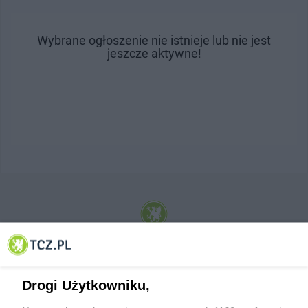
Wybrane ogłoszenie nie istnieje lub nie jest
jeszcze aktywne!
© 2001-2026 Tczew - TCZ.PL Sp. z o.o. Internetowy Serwis Informacyjny Miasta
Tczewa
Drogi Użytkowniku,