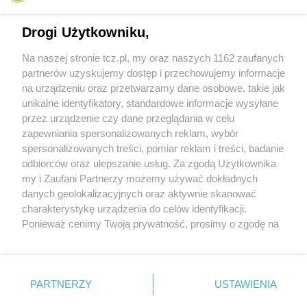
Drogi Użytkowniku,
Na naszej stronie tcz.pl, my oraz naszych 1162 zaufanych
partnerów uzyskujemy dostęp i przechowujemy informacje
na urządzeniu oraz przetwarzamy dane osobowe, takie jak
unikalne identyfikatory, standardowe informacje wysyłane
przez urządzenie czy dane przeglądania w celu
zapewniania spersonalizowanych reklam, wybór
O FIRMIE
POLITYKA PRYWATNOŚCI
HOSTING
spersonalizowanych treści, pomiar reklam i treści, badanie
REKLAMA
WSPÓŁPRACA
RSS
FACEBOOK
KONTAKT
odbiorców oraz ulepszanie usług. Za zgodą Użytkownika
my i Zaufani Partnerzy możemy używać dokładnych
Nasze serwisy
danych geolokalizacyjnych oraz aktywnie skanować
charakterystykę urządzenia do celów identyfikacji.
Aktualności
Muzyka i kultura
Ponieważ cenimy Twoją prywatność, prosimy o zgodę na
Tcz24
Archiwum wydarzeń
korzystanie z tych technologii poprzez kliknięcie
Kronika Policyjna
Telewizja Internetowa
„Akceptuję”. Zgoda jest dobrowolna i zawsze możesz ją
Kalendarz imprez
Sport
zmienić/wycofać klikając przycisk ustawień prywatności
Salony urody i masażu
Żłobki i przedszkola
PARTNERZY
USTAWIENIA
Historia miasta
Zdjęcia miasta
znajdujący się w lewym dolnym rogu strony
. Niektóre
Władze miasta
Zabytki
rodzaje przetwarzania danych nie wymagają zgody