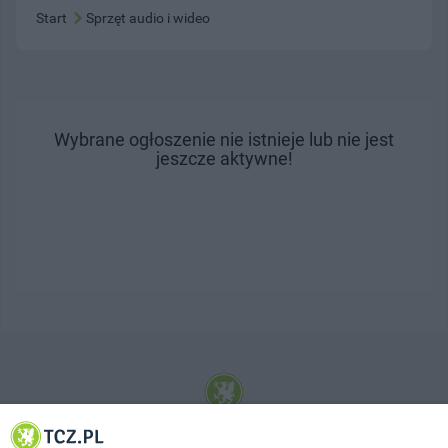
Start
Sprzęt audio i wideo
Wybrane ogłoszenie nie istnieje lub nie jest
jeszcze aktywne!
© 2001-2026 Tczew - TCZ.PL Sp. z o.o. Internetowy Serwis Informacyjny Miasta
Tczewa