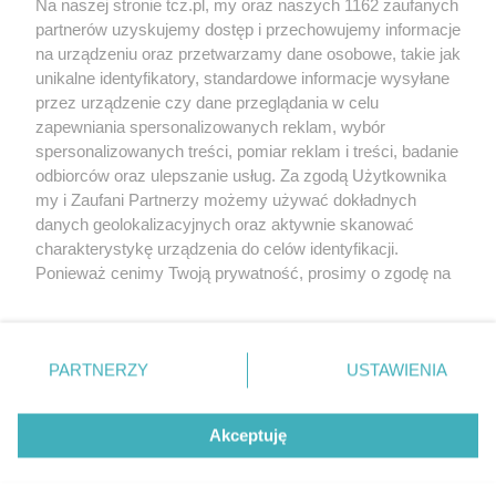
Na naszej stronie tcz.pl, my oraz naszych 1162 zaufanych
partnerów uzyskujemy dostęp i przechowujemy informacje
na urządzeniu oraz przetwarzamy dane osobowe, takie jak
unikalne identyfikatory, standardowe informacje wysyłane
przez urządzenie czy dane przeglądania w celu
zapewniania spersonalizowanych reklam, wybór
O FIRMIE
POLITYKA PRYWATNOŚCI
HOSTING
spersonalizowanych treści, pomiar reklam i treści, badanie
REKLAMA
WSPÓŁPRACA
RSS
FACEBOOK
KONTAKT
odbiorców oraz ulepszanie usług. Za zgodą Użytkownika
my i Zaufani Partnerzy możemy używać dokładnych
Nasze serwisy
danych geolokalizacyjnych oraz aktywnie skanować
charakterystykę urządzenia do celów identyfikacji.
Aktualności
Muzyka i kultura
Ponieważ cenimy Twoją prywatność, prosimy o zgodę na
Tcz24
Archiwum wydarzeń
korzystanie z tych technologii poprzez kliknięcie
Kronika Policyjna
Telewizja Internetowa
„Akceptuję”. Zgoda jest dobrowolna i zawsze możesz ją
Kalendarz imprez
Sport
zmienić/wycofać klikając przycisk ustawień prywatności
Salony urody i masażu
Żłobki i przedszkola
PARTNERZY
USTAWIENIA
Historia miasta
Zdjęcia miasta
znajdujący się w lewym dolnym rogu strony
. Niektóre
Władze miasta
Zabytki
rodzaje przetwarzania danych nie wymagają zgody
użytkownika, ale masz prawo sprzeciwić się takiemu
Akceptuję
przetwarzaniu. Preferencje będą miały zastosowania tylko
na tej witrynie.
Zainstaluj aplikację Tcz.pl w Google Play:
Android