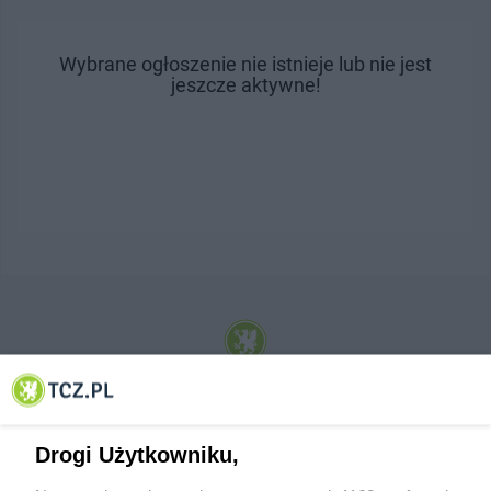
Wybrane ogłoszenie nie istnieje lub nie jest
jeszcze aktywne!
© 2001-2026 Tczew - TCZ.PL Sp. z o.o. Internetowy Serwis Informacyjny Miasta
Tczewa
Drogi Użytkowniku,