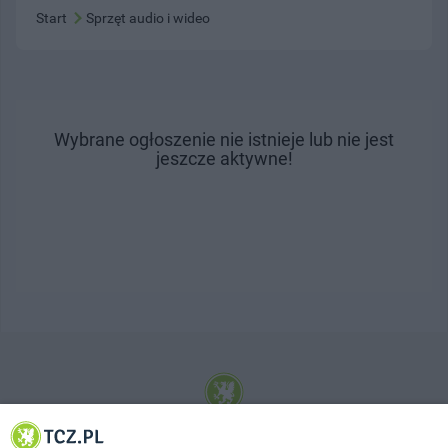
Start
Sprzęt audio i wideo
Wybrane ogłoszenie nie istnieje lub nie jest
jeszcze aktywne!
© 2001-2026 Tczew - TCZ.PL Sp. z o.o. Internetowy Serwis Informacyjny Miasta
Tczewa