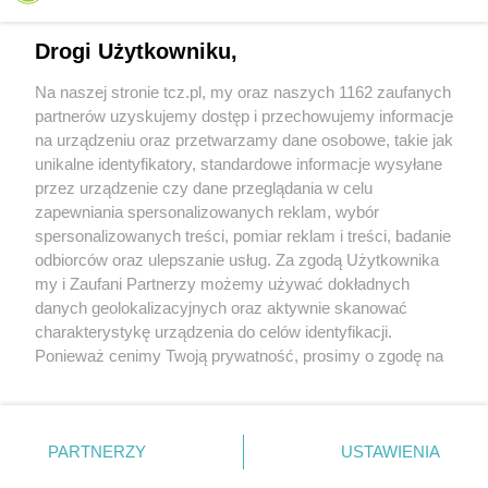
Drogi Użytkowniku,
Na naszej stronie tcz.pl, my oraz naszych 1162 zaufanych
partnerów uzyskujemy dostęp i przechowujemy informacje
na urządzeniu oraz przetwarzamy dane osobowe, takie jak
unikalne identyfikatory, standardowe informacje wysyłane
przez urządzenie czy dane przeglądania w celu
zapewniania spersonalizowanych reklam, wybór
O FIRMIE
POLITYKA PRYWATNOŚCI
HOSTING
spersonalizowanych treści, pomiar reklam i treści, badanie
REKLAMA
WSPÓŁPRACA
RSS
FACEBOOK
KONTAKT
odbiorców oraz ulepszanie usług. Za zgodą Użytkownika
my i Zaufani Partnerzy możemy używać dokładnych
Nasze serwisy
danych geolokalizacyjnych oraz aktywnie skanować
charakterystykę urządzenia do celów identyfikacji.
Aktualności
Muzyka i kultura
Ponieważ cenimy Twoją prywatność, prosimy o zgodę na
Tcz24
Archiwum wydarzeń
korzystanie z tych technologii poprzez kliknięcie
Kronika Policyjna
Telewizja Internetowa
„Akceptuję”. Zgoda jest dobrowolna i zawsze możesz ją
Kalendarz imprez
Sport
zmienić/wycofać klikając przycisk ustawień prywatności
Salony urody i masażu
Żłobki i przedszkola
PARTNERZY
USTAWIENIA
Historia miasta
Zdjęcia miasta
znajdujący się w lewym dolnym rogu strony
. Niektóre
Władze miasta
Zabytki
rodzaje przetwarzania danych nie wymagają zgody