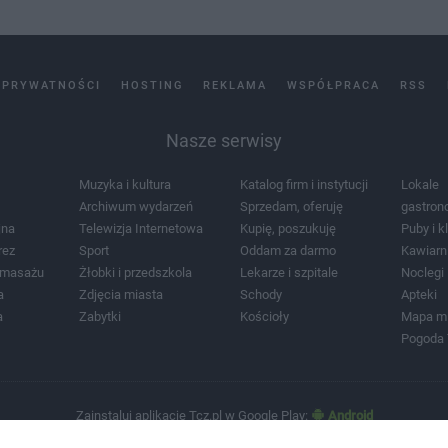
 PRYWATNOŚCI
HOSTING
REKLAMA
WSPÓŁPRACA
RSS
Nasze serwisy
Muzyka i kultura
Katalog firm i instytucji
Lokale
Archiwum wydarzeń
Sprzedam, oferuję
gastron
jna
Telewizja Internetowa
Kupię, poszukuję
Puby i k
rez
Sport
Oddam za darmo
Kawiarn
i masażu
Żłobki i przedszkola
Lekarze i szpitale
Noclegi
a
Zdjęcia miasta
Schody
Apteki
a
Zabytki
Kościoły
Mapa m
Pogoda
Zainstaluj aplikację Tcz.pl w Google Play:
Android