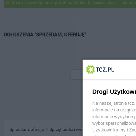
to Gminy Tczew. Na początek Shaun Baker & Jessica Jean
Samochody 
OGŁOSZENIA "SPRZEDAM, OFERUJĘ"
Drogi Użytkow
Na naszej stronie tc
informacje na urządze
informacje wysyłane 
wybór spersonalizowan
Sprzedam, oferuję
Sprzęt audio i wideo
Użytkownika my i Zau