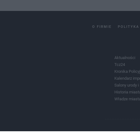
O FIRMIE
POLITYKA
Aktualności
Tcz24
Kronika Policy
Kalendarz imp
Salony urody 
Historia miast
Władze miast