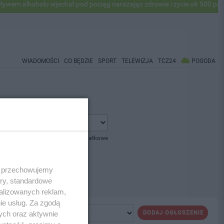
m alkoholu wjechał pod pociąg narażając zdrowie i życie ok 500 pasaże
WIADOMOŚCI
CO BĘDZIE
SPORT
TELEWIZJA
TCZ24
POGODA
pokaż opcje dodatkowe
 i przechowujemy
ory, standardowe
alizowanych reklam,
ie usług. Za zgodą
ych oraz aktywnie
DODAJ OGŁOSZENIE