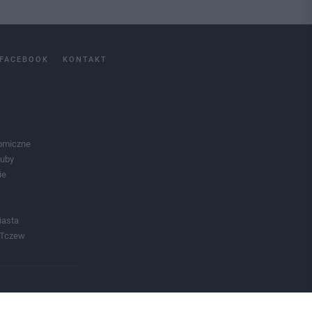
FACEBOOK
KONTAKT
omiczne
luby
ie
iasta
 Tczew