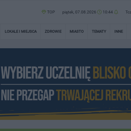
TOP
piątek, 07.08.2026
10:44
Tc
LOKALE I MIEJSCA
ZDROWIE
MIASTO
TEMATY
INNE