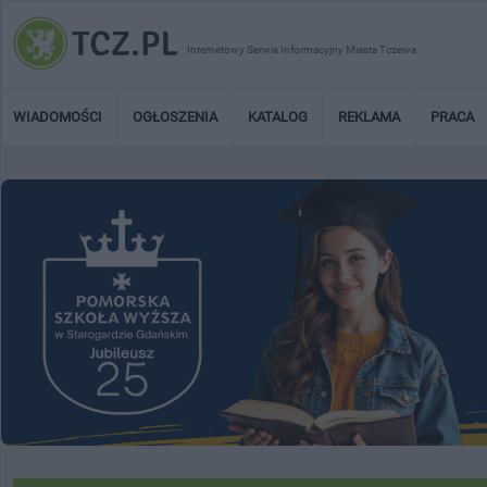
Internetowy Serwis Informacyjny Miasta Tczewa
WIADOMOŚCI
OGŁOSZENIA
KATALOG
REKLAMA
PRACA