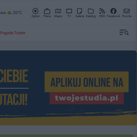
zew
20°C
Zgłoś
Praca
Mapa
TV
Galeria
Katalog
RSS
Facebook
Poczta
Pogoda Tczew