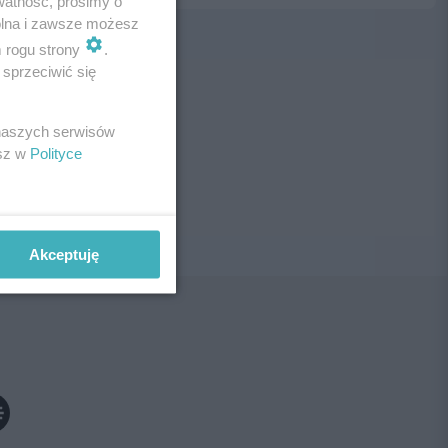
watność, prosimy o
wolna i zawsze możesz
m rogu strony
.
sprzeciwić się
ne!
 naszych serwisów
esz w
Polityce
Akceptuję