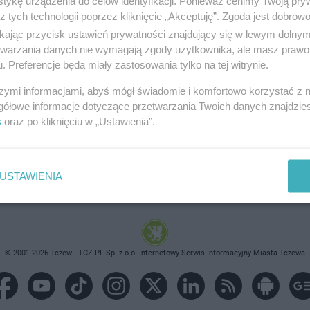
tykę urządzenia do celów identyfikacji. Ponieważ cenimy Twoją pry
z tych technologii poprzez kliknięcie „Akceptuję”. Zgoda jest dobro
ikając przycisk ustawień prywatności znajdujący się w lewym dolny
etwarzania danych nie wymagają zgody użytkownika, ale masz prawo 
. Preferencje będą miały zastosowania tylko na tej witrynie.
brane ogłoszenie nie istnieje lub nie jest jeszcze aktyw
szymi informacjami, abyś mógł świadomie i komfortowo korzystać z
gółowe informacje dotyczące przetwarzania Twoich danych znajdzi
s
oraz po kliknięciu w „Ustawienia”.
USTAWIENIA
© 2001-2026 Tczew - TCZ.PL Sp. z o.o. Internetowy Serwis Informacyjny Miasta Tczewa