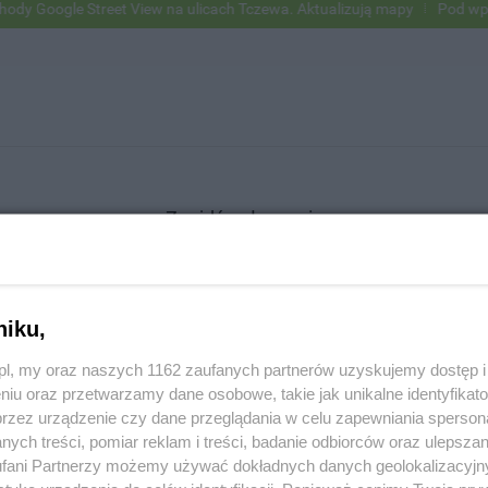
Google Street View na ulicach Tczewa. Aktualizują mapy
Pod wpływe
Znajdź ogłoszenie
niku,
SZUKAJ
z.pl, my oraz naszych 1162 zaufanych partnerów uzyskujemy dostęp
niu oraz przetwarzamy dane osobowe, takie jak unikalne identyfikat
przez urządzenie czy dane przeglądania w celu zapewniania sperson
ych treści, pomiar reklam i treści, badanie odbiorców oraz ulepszan
fani Partnerzy możemy używać dokładnych danych geolokalizacyjn