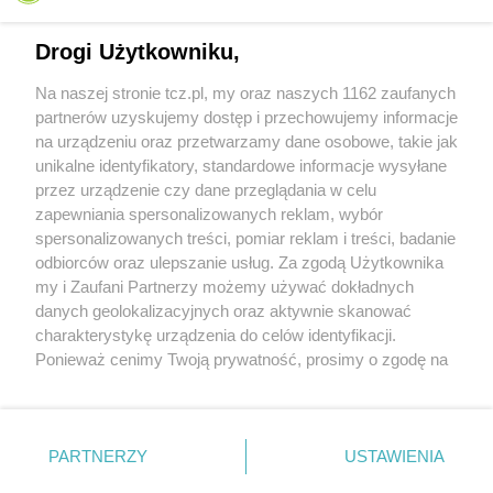
Drogi Użytkowniku,
Na naszej stronie tcz.pl, my oraz naszych 1162 zaufanych
partnerów uzyskujemy dostęp i przechowujemy informacje
na urządzeniu oraz przetwarzamy dane osobowe, takie jak
unikalne identyfikatory, standardowe informacje wysyłane
przez urządzenie czy dane przeglądania w celu
zapewniania spersonalizowanych reklam, wybór
O FIRMIE
POLITYKA PRYWATNOŚCI
HOSTING
spersonalizowanych treści, pomiar reklam i treści, badanie
REKLAMA
WSPÓŁPRACA
RSS
FACEBOOK
KONTAKT
odbiorców oraz ulepszanie usług. Za zgodą Użytkownika
my i Zaufani Partnerzy możemy używać dokładnych
Nasze serwisy
danych geolokalizacyjnych oraz aktywnie skanować
charakterystykę urządzenia do celów identyfikacji.
Aktualności
Muzyka i kultura
Ponieważ cenimy Twoją prywatność, prosimy o zgodę na
Tcz24
Archiwum wydarzeń
korzystanie z tych technologii poprzez kliknięcie
Kronika Policyjna
Telewizja Internetowa
„Akceptuję”. Zgoda jest dobrowolna i zawsze możesz ją
Kalendarz imprez
Sport
zmienić/wycofać klikając przycisk ustawień prywatności
Salony urody i masażu
Żłobki i przedszkola
PARTNERZY
USTAWIENIA
Historia miasta
Zdjęcia miasta
znajdujący się w lewym dolnym rogu strony
. Niektóre
Władze miasta
Zabytki
rodzaje przetwarzania danych nie wymagają zgody