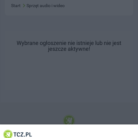
Start
Sprzęt audio i wideo
Wybrane ogłoszenie nie istnieje lub nie jest
jeszcze aktywne!
© 2001-2026 Tczew - TCZ.PL Sp. z o.o. Internetowy Serwis Informacyjny Miasta
Tczewa