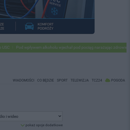
d wpływem alkoholu wjechał pod pociąg narażając zdrowie i życie ok 50
WIADOMOŚCI
CO BĘDZIE
SPORT
TELEWIZJA
TCZ24
POGODA
pokaż opcje dodatkowe