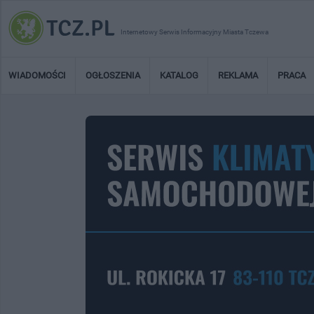
Internetowy Serwis Informacyjny Miasta Tczewa
WIADOMOŚCI
OGŁOSZENIA
KATALOG
REKLAMA
PRACA