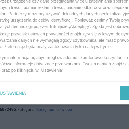
600.
przez urządzenie czy dane przeglądania w celu zapewniania sperson
ych treści, pomiar reklam i treści, badanie odbiorców oraz ulepszan
fani Partnerzy możemy używać dokładnych danych geolokalizacyjn
tykę urządzenia do celów identyfikacji. Ponieważ cenimy Twoją pry
z tych technologii poprzez kliknięcie „Akceptuję”. Zgoda jest dobro
ikając przycisk ustawień prywatności znajdujący się w lewym dolny
etwarzania danych nie wymagają zgody użytkownika, ale masz prawo 
. Preferencje będą miały zastosowania tylko na tej witrynie.
szymi informacjami, abyś mógł świadomie i komfortowo korzystać z
gółowe informacje dotyczące przetwarzania Twoich danych znajdzi
s
oraz po kliknięciu w „Ustawienia”.
USTAWIENIA
asonic Mini Hi - FI MP3 USB + PILOT
2026, wyświetleń: 21, ważność
4
dni
6872495
, kategoria:
Sprzęt audio i wideo