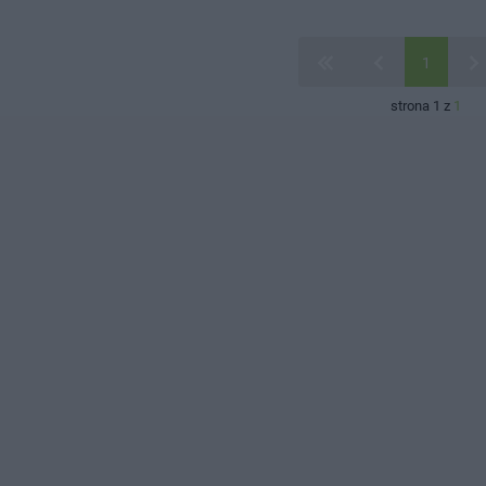
1
strona 1 z
1