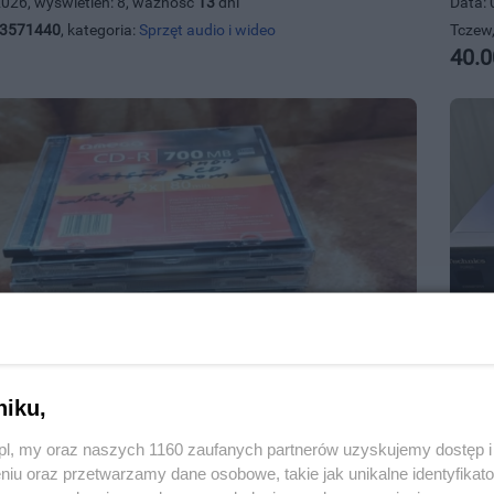
2026, wyświetleń: 8, ważność
13
dni
Data: 
3571440
, kategoria:
Sprzęt audio i wideo
Tczew,
40.0
niku,
płyty z muzyką
Tech
2026, wyświetleń: 21, ważność
9
dni
Data: 
z.pl, my oraz naszych 1160 zaufanych partnerów uzyskujemy dostęp
3571440
, kategoria:
Sprzęt audio i wideo
Tczew,
niu oraz przetwarzamy dane osobowe, takie jak unikalne identyfikat