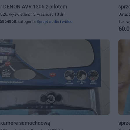
r DENON AVR 1306 z pilotem
sprz
2026, wyświetleń: 15, ważność
10
dni
Data: 
5864868
, kategoria:
Sprzęt audio i wideo
Tczew,
60.0
 kamere samochdową
sprz