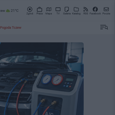
zew
21°C
Zgłoś
Praca
Mapa
TV
Galeria
Katalog
RSS
Facebook
Poczta
Pogoda Tczew