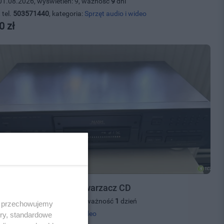
01.08.2026, wyświetleń: 9, ważność
9
dni
 tel.
503571440
, kategoria:
Sprzęt audio i wideo
0 zł
nics SL - PS770A Odtwarzacz CD
24.07.2026, wyświetleń: 31, ważność
1
dzień
 i przechowujemy
 kategoria:
Sprzęt audio i wideo
ory, standardowe