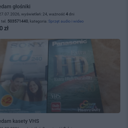
edam głośniki
27.07.2026, wyświetleń: 24, ważność
4
dni
 tel.
503571440
, kategoria:
Sprzęt audio i wideo
0 zł
edam kasety VHS