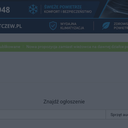
Nowa propozycja zamiast wieżowca na dawnej działce po USC
Po
Znajdź ogłoszenie