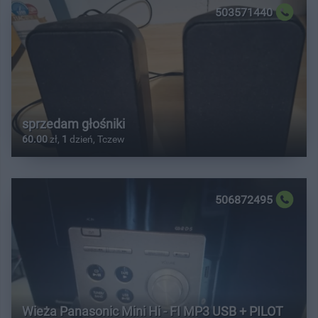
503571440
sprzedam głośniki
60.00
zł,
1
dzień, Tczew
506872495
Wieża Panasonic Mini Hi - FI MP3 USB + PILOT