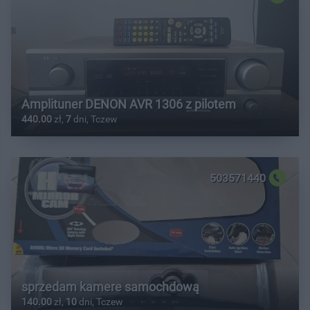
Amplituner DENON AVR 1306 z pilotem
440.00
zł,
7
dni, Tczew
503571440
sprzedam kamere samochdową
140.00
zł,
10
dni, Tczew