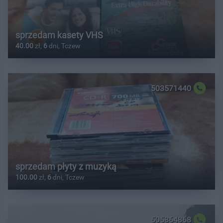
sprzedam kasety VHS
40.00
zł,
6
dni, Tczew
503571440
sprzedam płyty z muzyką
100.00
zł,
6
dni, Tczew
505864868