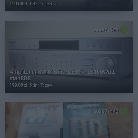
120.00
zł,
1
dzień, Tczew
506872495
Amplituner SONY STR - DE197 - 2x100Watt -
stanBDB
199.00
zł,
5
dni, Tczew
503571440