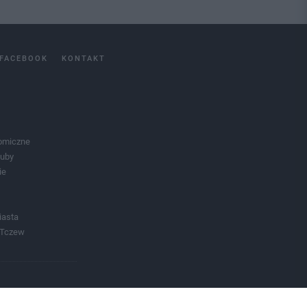
FACEBOOK
KONTAKT
omiczne
luby
ie
iasta
 Tczew