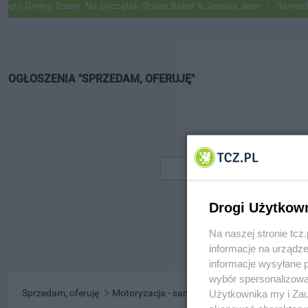
o Gminy Tczew. Na początek Shaun Baker & Jessica Jean
Samochody 
OGŁOSZENIA "SPRZEDAM, OFERUJĘ"
Drogi Użytkow
Na naszej stronie tc
informacje na urządze
informacje wysyłane 
wybór spersonalizowan
Sprzedam, oferuję
Motoryzacja - samochody
Użytkownika my i Zau