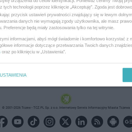
tykę urządzenia do celów identyfikacji. Ponieważ cenimy Twoją pry
z tych technologii poprzez kliknięcie „Akceptuję”. Zgoda jest dobro
ikając przycisk ustawień prywatności znajdujący się w lewym dolny
etwarzania danych nie wymagają zgody użytkownika, ale masz prawo 
. Preferencje będą miały zastosowania tylko na tej witrynie.
brane ogłoszenie nie istnieje lub nie jest jeszcze aktyw
szymi informacjami, abyś mógł świadomie i komfortowo korzystać z
gółowe informacje dotyczące przetwarzania Twoich danych znajdzi
s
oraz po kliknięciu w „Ustawienia”.
USTAWIENIA
© 2001-2026 Tczew - TCZ.PL Sp. z o.o. Internetowy Serwis Informacyjny Miasta Tczewa