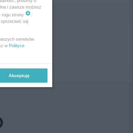
watność, prosimy o
wolna i zawsze możesz
m rogu strony
.
sprzeciwić się
ne!
 naszych serwisów
esz w
Polityce
Akceptuję