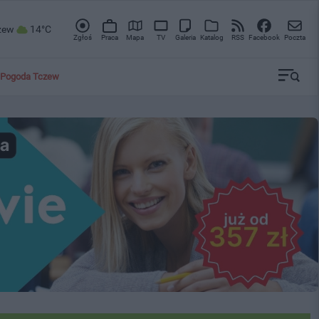
zew
14°C
Zgłoś
Praca
Mapa
TV
Galeria
Katalog
RSS
Facebook
Poczta
Pogoda Tczew