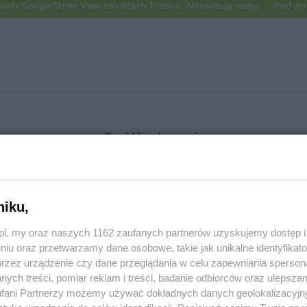
Google Street View na ulicach Tczewa. Aktualizują mapy
Pod wpływem
Znajdź ogłoszenie
niku,
SZUKAJ
z.pl, my oraz naszych 1162 zaufanych partnerów uzyskujemy dostęp
niu oraz przetwarzamy dane osobowe, takie jak unikalne identyfikat
przez urządzenie czy dane przeglądania w celu zapewniania sperson
ych treści, pomiar reklam i treści, badanie odbiorców oraz ulepszan
fani Partnerzy możemy używać dokładnych danych geolokalizacyjn