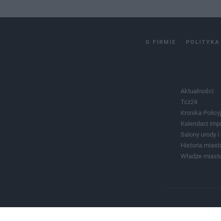
O FIRMIE
POLITYKA
Aktualności
Tcz24
Kronika Policy
Kalendarz imp
Salony urody 
Historia miast
Władze miast