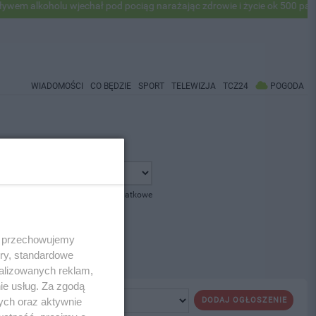
 alkoholu wjechał pod pociąg narażając zdrowie i życie ok 500 pasaże
WIADOMOŚCI
CO BĘDZIE
SPORT
TELEWIZJA
TCZ24
POGODA
pokaż opcje dodatkowe
 i przechowujemy
ory, standardowe
alizowanych reklam,
ie usług. Za zgodą
ych oraz aktywnie
DODAJ OGŁOSZENIE