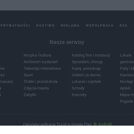
 PRYWATNOŚCI
HOSTING
REKLAMA
WSPÓŁPRACA
RSS
Nasze serwisy
Muzyka i kultura
Katalog firm i instytucji
Lokale
Archiwum wydarzeń
Sprzedam, oferuję
gastron
jna
Telewizja Internetowa
Kupię, poszukuję
Puby i k
rez
Sport
Oddam za darmo
Kawiarn
i masażu
Żłobki i przedszkola
Lekarze i szpitale
Noclegi
a
Zdjęcia miasta
Schody
Apteki
a
Zabytki
Kościoły
Mapa m
Pogoda
Zainstaluj aplikację Tcz.pl w Google Play:
Android