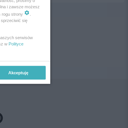
watność, prosimy o
wolna i zawsze możesz
m rogu strony
.
sprzeciwić się
ne!
 naszych serwisów
esz w
Polityce
Akceptuję