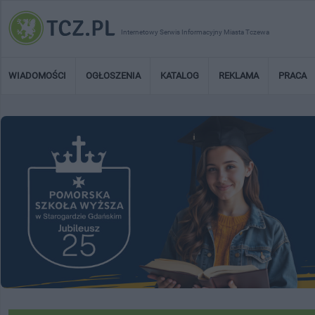
Internetowy Serwis Informacyjny Miasta Tczewa
WIADOMOŚCI
OGŁOSZENIA
KATALOG
REKLAMA
PRACA