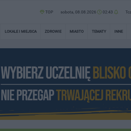
TOP
sobota, 08.08.2026
02:43
Tc
LOKALE I MIEJSCA
ZDROWIE
MIASTO
TEMATY
INNE