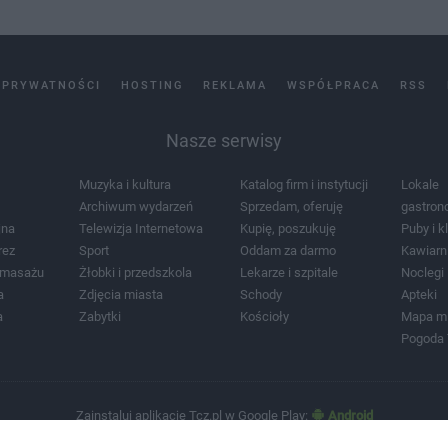
 PRYWATNOŚCI
HOSTING
REKLAMA
WSPÓŁPRACA
RSS
Nasze serwisy
Muzyka i kultura
Katalog firm i instytucji
Lokale
Archiwum wydarzeń
Sprzedam, oferuję
gastron
jna
Telewizja Internetowa
Kupię, poszukuję
Puby i k
rez
Sport
Oddam za darmo
Kawiarn
i masażu
Żłobki i przedszkola
Lekarze i szpitale
Noclegi
a
Zdjęcia miasta
Schody
Apteki
a
Zabytki
Kościoły
Mapa m
Pogoda
Zainstaluj aplikację Tcz.pl w Google Play:
Android