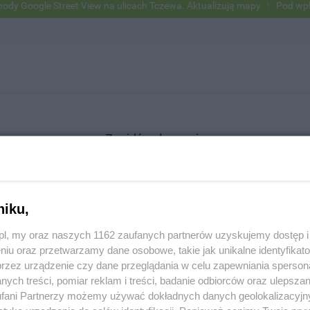
Google Street View na ulicach Tczewa. Aktualizują mapy
Pod wpływem
Znajdź ogłoszenie
niku,
SZUKAJ
z.pl, my oraz naszych 1162 zaufanych partnerów uzyskujemy dostęp
niu oraz przetwarzamy dane osobowe, takie jak unikalne identyfikat
przez urządzenie czy dane przeglądania w celu zapewniania sperson
ych treści, pomiar reklam i treści, badanie odbiorców oraz ulepszan
fani Partnerzy możemy używać dokładnych danych geolokalizacyjn