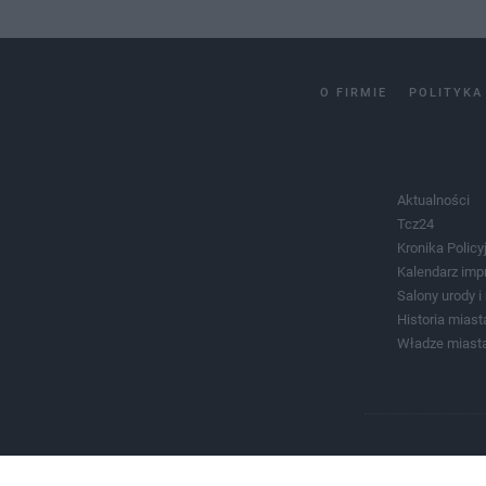
O FIRMIE
POLITYKA
Aktualności
Tcz24
Kronika Policy
Kalendarz imp
Salony urody 
Historia miast
Władze miast