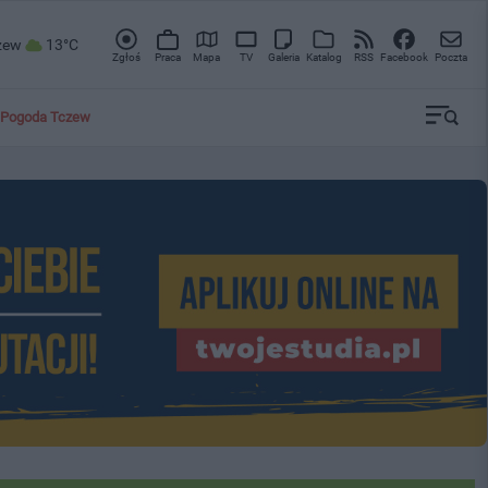
zew
13°C
Zgłoś
Praca
Mapa
TV
Galeria
Katalog
RSS
Facebook
Poczta
Pogoda Tczew