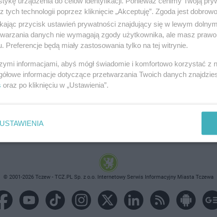
tykę urządzenia do celów identyfikacji. Ponieważ cenimy Twoją pry
z tych technologii poprzez kliknięcie „Akceptuję”. Zgoda jest dobro
ikając przycisk ustawień prywatności znajdujący się w lewym dolny
etwarzania danych nie wymagają zgody użytkownika, ale masz prawo 
. Preferencje będą miały zastosowania tylko na tej witrynie.
brane ogłoszenie nie istnieje lub nie jest jeszcze aktyw
szymi informacjami, abyś mógł świadomie i komfortowo korzystać z
gółowe informacje dotyczące przetwarzania Twoich danych znajdzi
s
oraz po kliknięciu w „Ustawienia”.
USTAWIENIA
© 2001-2026 Tczew - TCZ.PL Sp. z o.o. Internetowy Serwis Informacyjny Miasta Tczewa