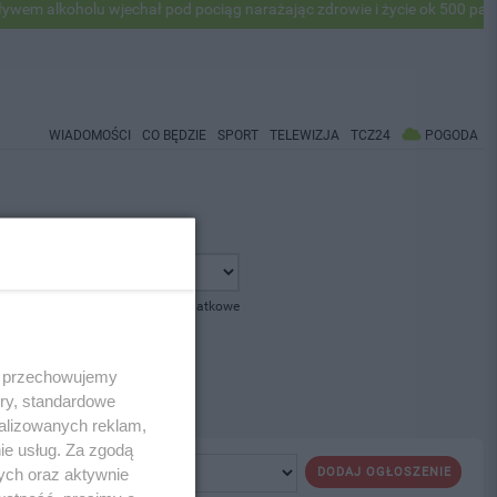
 alkoholu wjechał pod pociąg narażając zdrowie i życie ok 500 pasaże
WIADOMOŚCI
CO BĘDZIE
SPORT
TELEWIZJA
TCZ24
POGODA
pokaż opcje dodatkowe
 i przechowujemy
ory, standardowe
alizowanych reklam,
ie usług. Za zgodą
ych oraz aktywnie
DODAJ OGŁOSZENIE