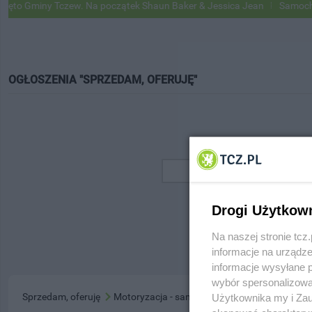
o Gminy Tczew. Na początek Shaun Baker & Jessica Jean
Samochody 
OGŁOSZENIA "SPRZEDAM, OFERUJĘ"
Drogi Użytkow
Na naszej stronie tc
informacje na urządze
informacje wysyłane 
wybór spersonalizowan
Sprzedam, oferuję
Motoryzacja - samochody
Użytkownika my i Zau