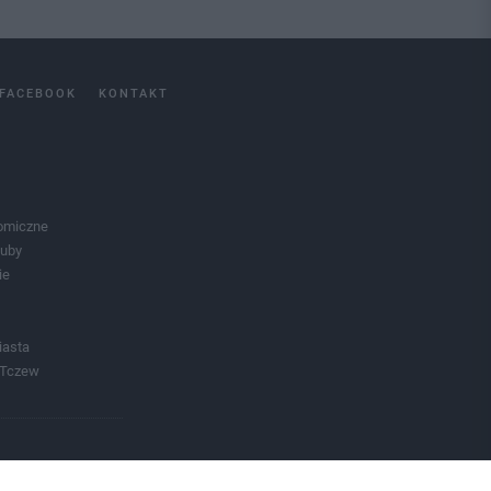
FACEBOOK
KONTAKT
omiczne
luby
ie
iasta
 Tczew