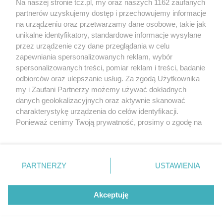
Na naszej stronie tcz.pl, my oraz naszych 1162 zaufanych
partnerów uzyskujemy dostęp i przechowujemy informacje
na urządzeniu oraz przetwarzamy dane osobowe, takie jak
unikalne identyfikatory, standardowe informacje wysyłane
przez urządzenie czy dane przeglądania w celu
zapewniania spersonalizowanych reklam, wybór
O FIRMIE
POLITYKA PRYWATNOŚCI
HOSTING
spersonalizowanych treści, pomiar reklam i treści, badanie
REKLAMA
WSPÓŁPRACA
RSS
FACEBOOK
KONTAKT
odbiorców oraz ulepszanie usług. Za zgodą Użytkownika
my i Zaufani Partnerzy możemy używać dokładnych
Nasze serwisy
danych geolokalizacyjnych oraz aktywnie skanować
charakterystykę urządzenia do celów identyfikacji.
Aktualności
Muzyka i kultura
Ponieważ cenimy Twoją prywatność, prosimy o zgodę na
Tcz24
Archiwum wydarzeń
korzystanie z tych technologii poprzez kliknięcie
Kronika Policyjna
Telewizja Internetowa
„Akceptuję”. Zgoda jest dobrowolna i zawsze możesz ją
Kalendarz imprez
Sport
zmienić/wycofać klikając przycisk ustawień prywatności
Salony urody i masażu
Żłobki i przedszkola
PARTNERZY
USTAWIENIA
Historia miasta
Zdjęcia miasta
znajdujący się w lewym dolnym rogu strony
. Niektóre
Władze miasta
Zabytki
rodzaje przetwarzania danych nie wymagają zgody
użytkownika, ale masz prawo sprzeciwić się takiemu
Akceptuję
przetwarzaniu. Preferencje będą miały zastosowania tylko
na tej witrynie.
Zainstaluj aplikację Tcz.pl w Google Play:
Android