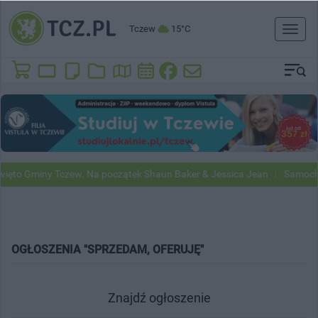
Tczew
15°C
Toggl
naviga
ięto Gminy Tczew. Na początek Shaun Baker & Jessica Jean
Samochod
OGŁOSZENIA "SPRZEDAM, OFERUJĘ"
Znajdź ogłoszenie