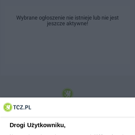
Wybrane ogłoszenie nie istnieje lub nie jest
jeszcze aktywne!
© 2001-2026 Tczew - TCZ.PL Sp. z o.o. Internetowy Serwis Informacyjny Miasta
Tczewa
Drogi Użytkowniku,