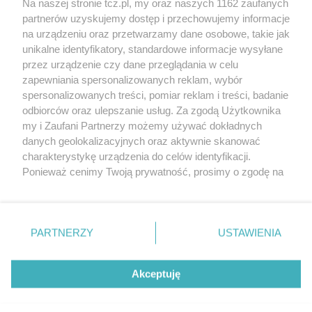
Na naszej stronie tcz.pl, my oraz naszych 1162 zaufanych
partnerów uzyskujemy dostęp i przechowujemy informacje
na urządzeniu oraz przetwarzamy dane osobowe, takie jak
unikalne identyfikatory, standardowe informacje wysyłane
przez urządzenie czy dane przeglądania w celu
zapewniania spersonalizowanych reklam, wybór
O FIRMIE
POLITYKA PRYWATNOŚCI
HOSTING
spersonalizowanych treści, pomiar reklam i treści, badanie
REKLAMA
WSPÓŁPRACA
RSS
FACEBOOK
KONTAKT
odbiorców oraz ulepszanie usług. Za zgodą Użytkownika
my i Zaufani Partnerzy możemy używać dokładnych
Nasze serwisy
danych geolokalizacyjnych oraz aktywnie skanować
charakterystykę urządzenia do celów identyfikacji.
Aktualności
Muzyka i kultura
Ponieważ cenimy Twoją prywatność, prosimy o zgodę na
Tcz24
Archiwum wydarzeń
korzystanie z tych technologii poprzez kliknięcie
Kronika Policyjna
Telewizja Internetowa
„Akceptuję”. Zgoda jest dobrowolna i zawsze możesz ją
Kalendarz imprez
Sport
zmienić/wycofać klikając przycisk ustawień prywatności
Salony urody i masażu
Żłobki i przedszkola
PARTNERZY
USTAWIENIA
Historia miasta
Zdjęcia miasta
znajdujący się w lewym dolnym rogu strony
. Niektóre
Władze miasta
Zabytki
rodzaje przetwarzania danych nie wymagają zgody
użytkownika, ale masz prawo sprzeciwić się takiemu
Akceptuję
przetwarzaniu. Preferencje będą miały zastosowania tylko
na tej witrynie.
Zainstaluj aplikację Tcz.pl w Google Play:
Android