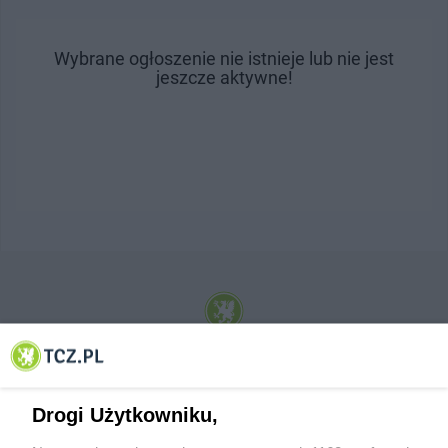
Wybrane ogłoszenie nie istnieje lub nie jest
jeszcze aktywne!
© 2001-2026 Tczew - TCZ.PL Sp. z o.o. Internetowy Serwis Informacyjny Miasta
Tczewa
Drogi Użytkowniku,