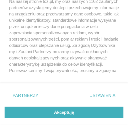
Na naszej stronie tcz.pl, my oraz naszych 1162 zaufanych
partnerów uzyskujemy dostęp i przechowujemy informacje
na urządzeniu oraz przetwarzamy dane osobowe, takie jak
unikalne identyfikatory, standardowe informacje wysyłane
przez urządzenie czy dane przeglądania w celu
zapewniania spersonalizowanych reklam, wybór
O FIRMIE
POLITYKA PRYWATNOŚCI
HOSTING
spersonalizowanych treści, pomiar reklam i treści, badanie
REKLAMA
WSPÓŁPRACA
RSS
FACEBOOK
KONTAKT
odbiorców oraz ulepszanie usług. Za zgodą Użytkownika
my i Zaufani Partnerzy możemy używać dokładnych
Nasze serwisy
danych geolokalizacyjnych oraz aktywnie skanować
charakterystykę urządzenia do celów identyfikacji.
Aktualności
Muzyka i kultura
Ponieważ cenimy Twoją prywatność, prosimy o zgodę na
Tcz24
Archiwum wydarzeń
korzystanie z tych technologii poprzez kliknięcie
Kronika Policyjna
Telewizja Internetowa
„Akceptuję”. Zgoda jest dobrowolna i zawsze możesz ją
Kalendarz imprez
Sport
zmienić/wycofać klikając przycisk ustawień prywatności
Salony urody i masażu
Żłobki i przedszkola
PARTNERZY
USTAWIENIA
Historia miasta
Zdjęcia miasta
znajdujący się w lewym dolnym rogu strony
. Niektóre
Władze miasta
Zabytki
rodzaje przetwarzania danych nie wymagają zgody
użytkownika, ale masz prawo sprzeciwić się takiemu
Akceptuję
przetwarzaniu. Preferencje będą miały zastosowania tylko
na tej witrynie.
Zainstaluj aplikację Tcz.pl w Google Play:
Android