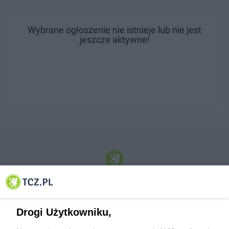
Wybrane ogłoszenie nie istnieje lub nie jest
jeszcze aktywne!
© 2001-2026 Tczew - TCZ.PL Sp. z o.o. Internetowy Serwis Informacyjny Miasta
Tczewa
Drogi Użytkowniku,