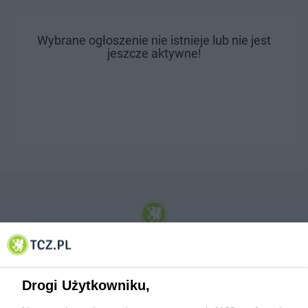
Wybrane ogłoszenie nie istnieje lub nie jest
jeszcze aktywne!
© 2001-2026 Tczew - TCZ.PL Sp. z o.o. Internetowy Serwis Informacyjny Miasta
Tczewa
Drogi Użytkowniku,