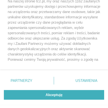
Na naszej stronie tcz.pl, my oraz naszych 1162 zaufanych
partnerów uzyskujemy dostęp i przechowujemy informacje
na urządzeniu oraz przetwarzamy dane osobowe, takie jak
unikalne identyfikatory, standardowe informacje wysyłane
przez urządzenie czy dane przeglądania w celu
zapewniania spersonalizowanych reklam, wybór
O FIRMIE
POLITYKA PRYWATNOŚCI
HOSTING
spersonalizowanych treści, pomiar reklam i treści, badanie
REKLAMA
WSPÓŁPRACA
RSS
FACEBOOK
KONTAKT
odbiorców oraz ulepszanie usług. Za zgodą Użytkownika
my i Zaufani Partnerzy możemy używać dokładnych
Nasze serwisy
danych geolokalizacyjnych oraz aktywnie skanować
charakterystykę urządzenia do celów identyfikacji.
Aktualności
Muzyka i kultura
Ponieważ cenimy Twoją prywatność, prosimy o zgodę na
Tcz24
Archiwum wydarzeń
korzystanie z tych technologii poprzez kliknięcie
Kronika Policyjna
Telewizja Internetowa
„Akceptuję”. Zgoda jest dobrowolna i zawsze możesz ją
Kalendarz imprez
Sport
zmienić/wycofać klikając przycisk ustawień prywatności
Salony urody i masażu
Żłobki i przedszkola
PARTNERZY
USTAWIENIA
Historia miasta
Zdjęcia miasta
znajdujący się w lewym dolnym rogu strony
. Niektóre
Władze miasta
Zabytki
rodzaje przetwarzania danych nie wymagają zgody
użytkownika, ale masz prawo sprzeciwić się takiemu
Akceptuję
przetwarzaniu. Preferencje będą miały zastosowania tylko
na tej witrynie.
Zainstaluj aplikację Tcz.pl w Google Play:
Android