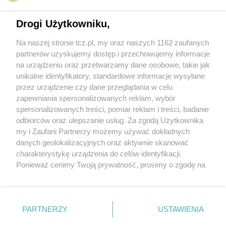
Drogi Użytkowniku,
Na naszej stronie tcz.pl, my oraz naszych 1162 zaufanych
partnerów uzyskujemy dostęp i przechowujemy informacje
na urządzeniu oraz przetwarzamy dane osobowe, takie jak
unikalne identyfikatory, standardowe informacje wysyłane
przez urządzenie czy dane przeglądania w celu
zapewniania spersonalizowanych reklam, wybór
O FIRMIE
POLITYKA PRYWATNOŚCI
HOSTING
spersonalizowanych treści, pomiar reklam i treści, badanie
REKLAMA
WSPÓŁPRACA
RSS
FACEBOOK
KONTAKT
odbiorców oraz ulepszanie usług. Za zgodą Użytkownika
my i Zaufani Partnerzy możemy używać dokładnych
Nasze serwisy
danych geolokalizacyjnych oraz aktywnie skanować
charakterystykę urządzenia do celów identyfikacji.
Aktualności
Muzyka i kultura
Ponieważ cenimy Twoją prywatność, prosimy o zgodę na
Tcz24
Archiwum wydarzeń
korzystanie z tych technologii poprzez kliknięcie
Kronika Policyjna
Telewizja Internetowa
„Akceptuję”. Zgoda jest dobrowolna i zawsze możesz ją
Kalendarz imprez
Sport
zmienić/wycofać klikając przycisk ustawień prywatności
Salony urody i masażu
Żłobki i przedszkola
PARTNERZY
USTAWIENIA
Historia miasta
Zdjęcia miasta
znajdujący się w lewym dolnym rogu strony
. Niektóre
Władze miasta
Zabytki
rodzaje przetwarzania danych nie wymagają zgody