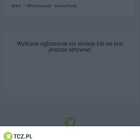
Start
Motoryzacja - samochody
Wybrane ogłoszenie nie istnieje lub nie jest
jeszcze aktywne!
© 2001-2026 Tczew - TCZ.PL Sp. z o.o. Internetowy Serwis Informacyjny Miasta
Tczewa