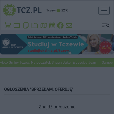
Tczew
22°C
Toggl
naviga
ięto Gminy Tczew. Na początek Shaun Baker & Jessica Jean
Samochod
OGŁOSZENIA "SPRZEDAM, OFERUJĘ"
Znajdź ogłoszenie