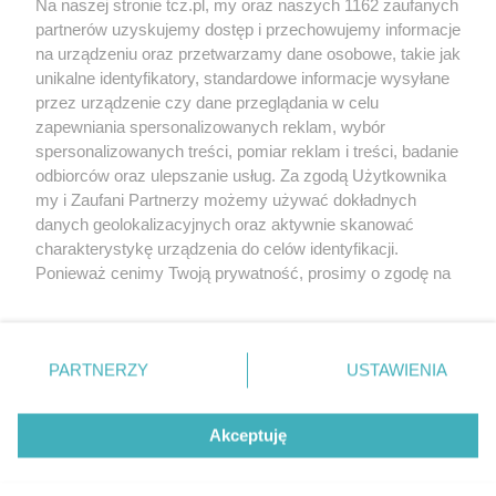
Na naszej stronie tcz.pl, my oraz naszych 1162 zaufanych
partnerów uzyskujemy dostęp i przechowujemy informacje
na urządzeniu oraz przetwarzamy dane osobowe, takie jak
unikalne identyfikatory, standardowe informacje wysyłane
przez urządzenie czy dane przeglądania w celu
zapewniania spersonalizowanych reklam, wybór
O FIRMIE
POLITYKA PRYWATNOŚCI
HOSTING
spersonalizowanych treści, pomiar reklam i treści, badanie
REKLAMA
WSPÓŁPRACA
RSS
FACEBOOK
KONTAKT
odbiorców oraz ulepszanie usług. Za zgodą Użytkownika
my i Zaufani Partnerzy możemy używać dokładnych
Nasze serwisy
danych geolokalizacyjnych oraz aktywnie skanować
charakterystykę urządzenia do celów identyfikacji.
Aktualności
Muzyka i kultura
Ponieważ cenimy Twoją prywatność, prosimy o zgodę na
Tcz24
Archiwum wydarzeń
korzystanie z tych technologii poprzez kliknięcie
Kronika Policyjna
Telewizja Internetowa
„Akceptuję”. Zgoda jest dobrowolna i zawsze możesz ją
Kalendarz imprez
Sport
zmienić/wycofać klikając przycisk ustawień prywatności
Salony urody i masażu
Żłobki i przedszkola
PARTNERZY
USTAWIENIA
Historia miasta
Zdjęcia miasta
znajdujący się w lewym dolnym rogu strony
. Niektóre
Władze miasta
Zabytki
rodzaje przetwarzania danych nie wymagają zgody
użytkownika, ale masz prawo sprzeciwić się takiemu
Akceptuję
przetwarzaniu. Preferencje będą miały zastosowania tylko
na tej witrynie.
Zainstaluj aplikację Tcz.pl w Google Play:
Android