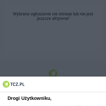
Wybrane ogłoszenie nie istnieje lub nie jest
jeszcze aktywne!
© 2001-2026 Tczew - TCZ.PL Sp. z o.o. Internetowy Serwis Informacyjny Miasta
Tczewa
Drogi Użytkowniku,