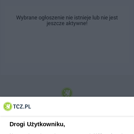
Wybrane ogłoszenie nie istnieje lub nie jest
jeszcze aktywne!
© 2001-2026 Tczew - TCZ.PL Sp. z o.o. Internetowy Serwis Informacyjny Miasta
Tczewa
Drogi Użytkowniku,