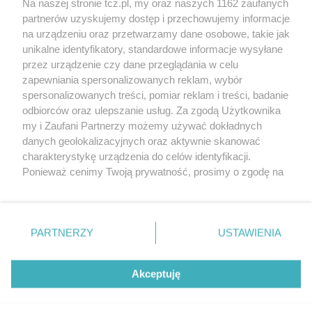
Na naszej stronie tcz.pl, my oraz naszych 1162 zaufanych
partnerów uzyskujemy dostęp i przechowujemy informacje
na urządzeniu oraz przetwarzamy dane osobowe, takie jak
unikalne identyfikatory, standardowe informacje wysyłane
przez urządzenie czy dane przeglądania w celu
zapewniania spersonalizowanych reklam, wybór
O FIRMIE
POLITYKA PRYWATNOŚCI
HOSTING
spersonalizowanych treści, pomiar reklam i treści, badanie
REKLAMA
WSPÓŁPRACA
RSS
FACEBOOK
KONTAKT
odbiorców oraz ulepszanie usług. Za zgodą Użytkownika
my i Zaufani Partnerzy możemy używać dokładnych
Nasze serwisy
danych geolokalizacyjnych oraz aktywnie skanować
charakterystykę urządzenia do celów identyfikacji.
Aktualności
Muzyka i kultura
Ponieważ cenimy Twoją prywatność, prosimy o zgodę na
Tcz24
Archiwum wydarzeń
korzystanie z tych technologii poprzez kliknięcie
Kronika Policyjna
Telewizja Internetowa
„Akceptuję”. Zgoda jest dobrowolna i zawsze możesz ją
Kalendarz imprez
Sport
zmienić/wycofać klikając przycisk ustawień prywatności
Salony urody i masażu
Żłobki i przedszkola
PARTNERZY
USTAWIENIA
Historia miasta
Zdjęcia miasta
znajdujący się w lewym dolnym rogu strony
. Niektóre
Władze miasta
Zabytki
rodzaje przetwarzania danych nie wymagają zgody
użytkownika, ale masz prawo sprzeciwić się takiemu
Akceptuję
przetwarzaniu. Preferencje będą miały zastosowania tylko
na tej witrynie.
Zainstaluj aplikację Tcz.pl w Google Play:
Android