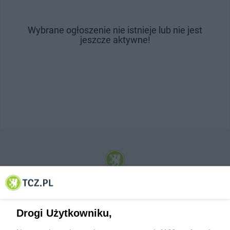
Wybrane ogłoszenie nie istnieje lub nie jest
jeszcze aktywne!
© 2001-2026 Tczew - TCZ.PL Sp. z o.o. Internetowy Serwis Informacyjny Miasta
Tczewa
Drogi Użytkowniku,