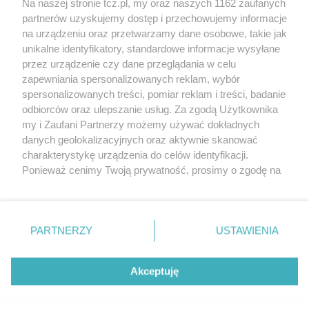
Na naszej stronie tcz.pl, my oraz naszych 1162 zaufanych
partnerów uzyskujemy dostęp i przechowujemy informacje
na urządzeniu oraz przetwarzamy dane osobowe, takie jak
unikalne identyfikatory, standardowe informacje wysyłane
przez urządzenie czy dane przeglądania w celu
zapewniania spersonalizowanych reklam, wybór
O FIRMIE
POLITYKA PRYWATNOŚCI
HOSTING
spersonalizowanych treści, pomiar reklam i treści, badanie
REKLAMA
WSPÓŁPRACA
RSS
FACEBOOK
KONTAKT
odbiorców oraz ulepszanie usług. Za zgodą Użytkownika
my i Zaufani Partnerzy możemy używać dokładnych
Nasze serwisy
danych geolokalizacyjnych oraz aktywnie skanować
charakterystykę urządzenia do celów identyfikacji.
Aktualności
Muzyka i kultura
Ponieważ cenimy Twoją prywatność, prosimy o zgodę na
Tcz24
Archiwum wydarzeń
korzystanie z tych technologii poprzez kliknięcie
Kronika Policyjna
Telewizja Internetowa
„Akceptuję”. Zgoda jest dobrowolna i zawsze możesz ją
Kalendarz imprez
Sport
zmienić/wycofać klikając przycisk ustawień prywatności
Salony urody i masażu
Żłobki i przedszkola
PARTNERZY
USTAWIENIA
Historia miasta
Zdjęcia miasta
znajdujący się w lewym dolnym rogu strony
. Niektóre
Władze miasta
Zabytki
rodzaje przetwarzania danych nie wymagają zgody
użytkownika, ale masz prawo sprzeciwić się takiemu
Akceptuję
przetwarzaniu. Preferencje będą miały zastosowania tylko
na tej witrynie.
Zainstaluj aplikację Tcz.pl w Google Play:
Android