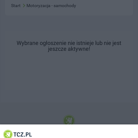
Start
Motoryzacja - samochody
Wybrane ogłoszenie nie istnieje lub nie jest
jeszcze aktywne!
© 2001-2026 Tczew - TCZ.PL Sp. z o.o. Internetowy Serwis Informacyjny Miasta
Tczewa