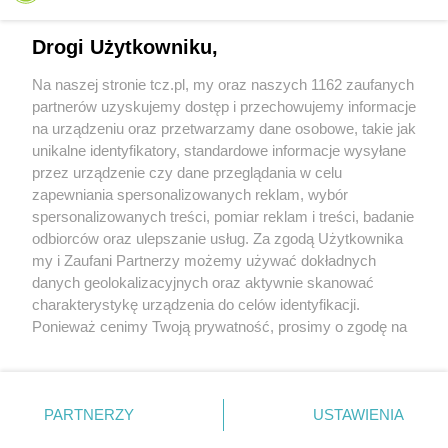
Drogi Użytkowniku,
Na naszej stronie tcz.pl, my oraz naszych 1162 zaufanych
partnerów uzyskujemy dostęp i przechowujemy informacje
na urządzeniu oraz przetwarzamy dane osobowe, takie jak
unikalne identyfikatory, standardowe informacje wysyłane
przez urządzenie czy dane przeglądania w celu
zapewniania spersonalizowanych reklam, wybór
O FIRMIE
POLITYKA PRYWATNOŚCI
HOSTING
spersonalizowanych treści, pomiar reklam i treści, badanie
REKLAMA
WSPÓŁPRACA
RSS
FACEBOOK
KONTAKT
odbiorców oraz ulepszanie usług. Za zgodą Użytkownika
my i Zaufani Partnerzy możemy używać dokładnych
Nasze serwisy
danych geolokalizacyjnych oraz aktywnie skanować
charakterystykę urządzenia do celów identyfikacji.
Aktualności
Muzyka i kultura
Ponieważ cenimy Twoją prywatność, prosimy o zgodę na
Tcz24
Archiwum wydarzeń
korzystanie z tych technologii poprzez kliknięcie
Kronika Policyjna
Telewizja Internetowa
„Akceptuję”. Zgoda jest dobrowolna i zawsze możesz ją
Kalendarz imprez
Sport
zmienić/wycofać klikając przycisk ustawień prywatności
Salony urody i masażu
Żłobki i przedszkola
PARTNERZY
USTAWIENIA
Historia miasta
Zdjęcia miasta
znajdujący się w lewym dolnym rogu strony
. Niektóre
Władze miasta
Zabytki
rodzaje przetwarzania danych nie wymagają zgody