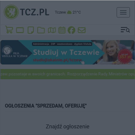
Tczew
21°C
Toggl
naviga
zew pozostaje w swoich granicach. Rozporządzenie Rady Ministrów opu
OGŁOSZENIA "SPRZEDAM, OFERUJĘ"
Znajdź ogłoszenie