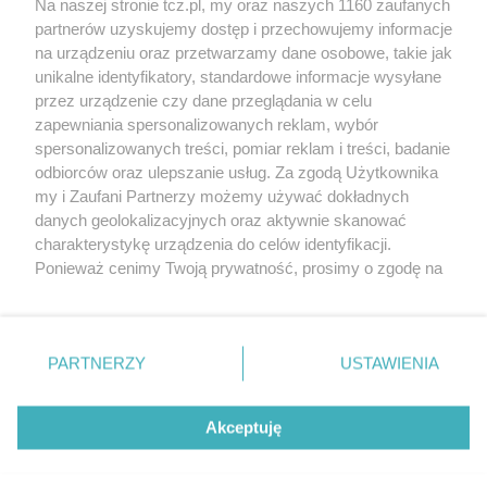
Na naszej stronie tcz.pl, my oraz naszych 1160 zaufanych
partnerów uzyskujemy dostęp i przechowujemy informacje
na urządzeniu oraz przetwarzamy dane osobowe, takie jak
unikalne identyfikatory, standardowe informacje wysyłane
przez urządzenie czy dane przeglądania w celu
zapewniania spersonalizowanych reklam, wybór
O FIRMIE
POLITYKA PRYWATNOŚCI
HOSTING
spersonalizowanych treści, pomiar reklam i treści, badanie
REKLAMA
WSPÓŁPRACA
RSS
FACEBOOK
KONTAKT
odbiorców oraz ulepszanie usług. Za zgodą Użytkownika
my i Zaufani Partnerzy możemy używać dokładnych
Nasze serwisy
danych geolokalizacyjnych oraz aktywnie skanować
charakterystykę urządzenia do celów identyfikacji.
Aktualności
Muzyka i kultura
Ponieważ cenimy Twoją prywatność, prosimy o zgodę na
Tcz24
Archiwum wydarzeń
korzystanie z tych technologii poprzez kliknięcie
Kronika Policyjna
Telewizja Internetowa
„Akceptuję”. Zgoda jest dobrowolna i zawsze możesz ją
Kalendarz imprez
Sport
zmienić/wycofać klikając przycisk ustawień prywatności
Salony urody i masażu
Żłobki i przedszkola
PARTNERZY
USTAWIENIA
Historia miasta
Zdjęcia miasta
znajdujący się w lewym dolnym rogu strony
. Niektóre
Władze miasta
Zabytki
rodzaje przetwarzania danych nie wymagają zgody
użytkownika, ale masz prawo sprzeciwić się takiemu
Akceptuję
przetwarzaniu. Preferencje będą miały zastosowania tylko
na tej witrynie.
Zainstaluj aplikację Tcz.pl w Google Play:
Android