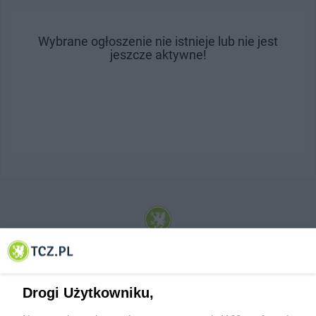
Wybrane ogłoszenie nie istnieje lub nie jest
jeszcze aktywne!
© 2001-2026 Tczew - TCZ.PL Sp. z o.o. Internetowy Serwis Informacyjny Miasta
Tczewa
Drogi Użytkowniku,