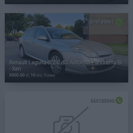
519789961
Renault Laguna lll 2.0 dCi Automat Panorama Bi
- Xen
9500.00
zł,
10
dni, Tczew
666122996