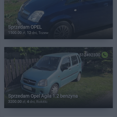
Sprzedam OPEL
1500.00
zł,
12
dni, Tczew
512492330
Sprzedam Opel Agila 1.2 benzyna
3200.00
zł,
4
dni, Rokitki