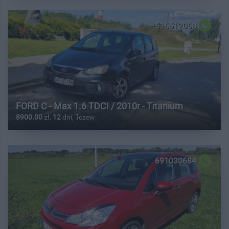
515512068
FORD C - Max 1.6 TDCI / 2010r - Titanium
8900.00
zł,
12
dni, Tczew
691030684