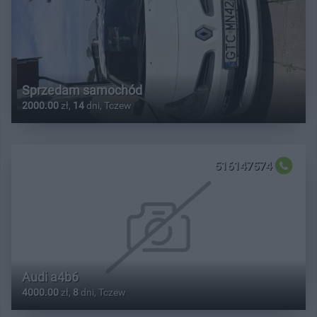
Sprzedam samochód
2000.00
zł,
14
dni, Tczew
516147574
Audi a4b6
4000.00
zł,
8
dni, Tczew