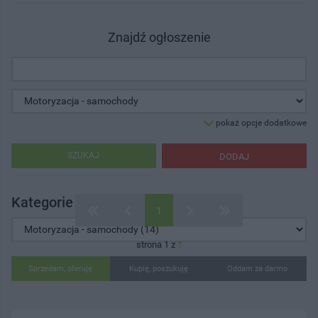
Znajdź ogłoszenie
pokaż opcje dodatkowe
SZUKAJ
DODAJ
Kategorie ogłoszeń
1
strona 1 z
1
Sprzedam, oferuję
Kupię, poszukuję
Oddam za darmo