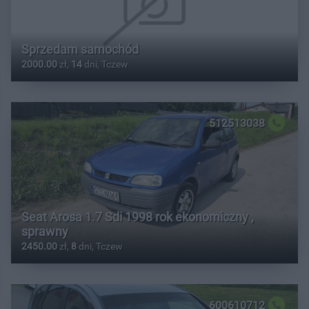
Sprzedam samochód
2000.00
zł,
14
dni, Tczew
512513038
Seat Arosa 1.7 Sdi 1998 rok ekonomiczny ,
sprawny
2450.00
zł,
8
dni, Tczew
600610712