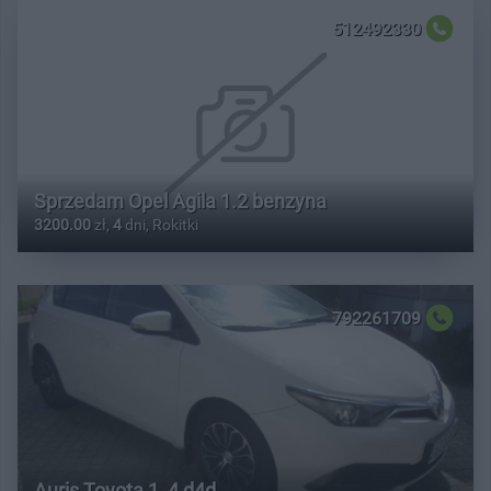
512492330
Sprzedam Opel Agila 1.2 benzyna
3200.00
zł,
4
dni, Rokitki
792261709
Auris Toyota 1, 4 d4d