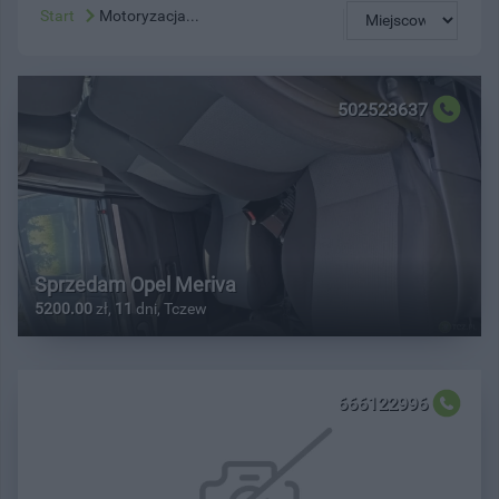
Start
Motoryzacja...
502523637
Sprzedam Opel Meriva
5200.00
zł,
11
dni, Tczew
666122996