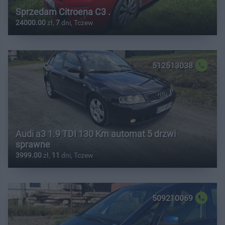
Sprzedam Citroena C3 .
24000.00
zł,
7
dni, Tczew
512513038
Audi a3 1.9 TDI 130 Km automat 5 drzwi
sprawne
3999.00
zł,
11
dni, Tczew
509210069