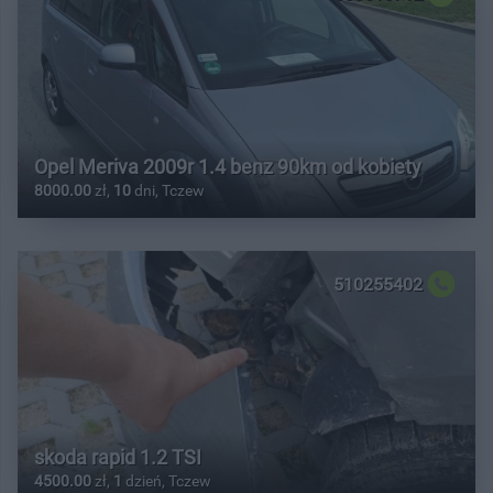
Opel Meriva 2009r 1.4 benz 90km od kobiety
8000.00
zł,
10
dni, Tczew
510255402
skoda rapid 1.2 TSI
4500.00
zł,
1
dzień, Tczew