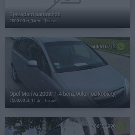
Sprzedam samochód
2000.00
zł,
14
dni, Tczew
600610712
Opel Meriva 2009r 1.4 benz 90km od kobiety
7500.00
zł,
11
dni, Tczew
666122996