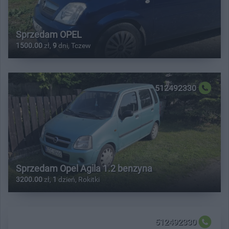
Sprzedam OPEL
1500.00
zł,
9
dni, Tczew
512492330
Sprzedam Opel Agila 1.2 benzyna
3200.00
zł,
1
dzień, Rokitki
512492330