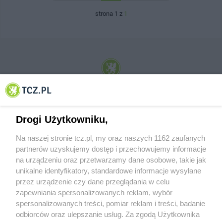
strona 1 z
1
© 2001-2026 Tczew - TCZ.PL Sp. z o.o. Internetowy Serwis Informacyjny Miasta
Tczewa
Drogi Użytkowniku,
Na naszej stronie tcz.pl, my oraz naszych 1162 zaufanych
partnerów uzyskujemy dostęp i przechowujemy informacje
na urządzeniu oraz przetwarzamy dane osobowe, takie jak
unikalne identyfikatory, standardowe informacje wysyłane
przez urządzenie czy dane przeglądania w celu
zapewniania spersonalizowanych reklam, wybór
O FIRMIE
POLITYKA PRYWATNOŚCI
HOSTING
spersonalizowanych treści, pomiar reklam i treści, badanie
REKLAMA
WSPÓŁPRACA
RSS
FACEBOOK
KONTAKT
odbiorców oraz ulepszanie usług. Za zgodą Użytkownika