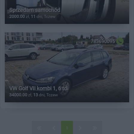
Sprzedam samochód
2000.00
zł,
11
dni, Tczew
783690095
VW Golf VII kombi 1, 6 tdi
34000.00
zł,
13
dni, Tczew
1