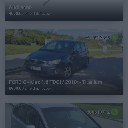
Audi a4b6
4000.00
zł,
5
dni, Tczew
515512068
FORD C - Max 1.6 TDCI / 2010r - Titanium
8900.00
zł,
9
dni, Tczew
600610712