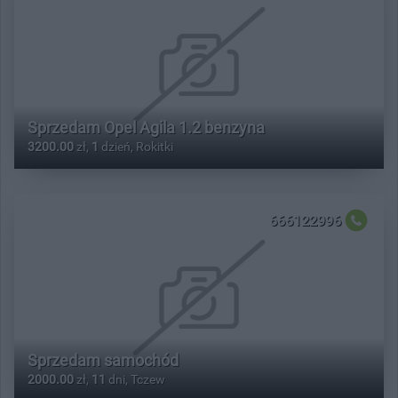
Sprzedam Opel Agila 1.2 benzyna
3200.00
zł,
1
dzień, Rokitki
666122996
Sprzedam samochód
2000.00
zł,
11
dni, Tczew