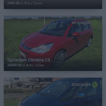
2450.00
zł,
5
dni, Tczew
691030684
Sprzedam Citroena C3 .
24000.00
zł,
4
dni, Tczew
509210069