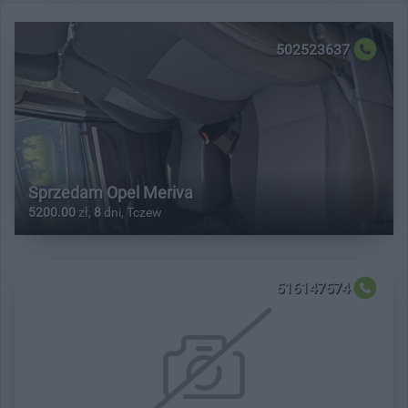
502523637
Sprzedam Opel Meriva
5200.00
zł,
8
dni, Tczew
516147574