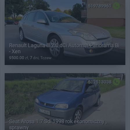
519789961
Renault Laguna lll 2.0 dCi Automat Panorama Bi
- Xen
9500.00
zł,
7
dni, Tczew
512513038
Seat Arosa 1.7 Sdi 1998 rok ekonomiczny ,
sprawny