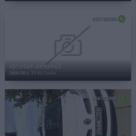
666122996
Sprzedam samochód
2000.00
zł,
11
dni, Tczew
666122996