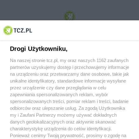
© 2001-2026 Tczew - TCZ.PL Sp. z o.o. Internetowy Serwis Informacyjny Miasta
Tczewa
Drogi Użytkowniku,
Na naszej stronie tcz.pl, my oraz naszych 1162 zaufanych
partnerów uzyskujemy dostęp i przechowujemy informacje
na urządzeniu oraz przetwarzamy dane osobowe, takie jak
unikalne identyfikatory, standardowe informacje wysyłane
przez urządzenie czy dane przeglądania w celu
zapewniania spersonalizowanych reklam, wybór
O FIRMIE
POLITYKA PRYWATNOŚCI
HOSTING
spersonalizowanych treści, pomiar reklam i treści, badanie
REKLAMA
WSPÓŁPRACA
RSS
FACEBOOK
KONTAKT
odbiorców oraz ulepszanie usług. Za zgodą Użytkownika
my i Zaufani Partnerzy możemy używać dokładnych
Nasze serwisy
danych geolokalizacyjnych oraz aktywnie skanować
charakterystykę urządzenia do celów identyfikacji.
Aktualności
Muzyka i kultura
Ponieważ cenimy Twoją prywatność, prosimy o zgodę na
Tcz24
Archiwum wydarzeń