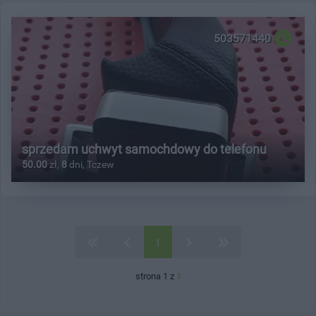
503571440
sprzedam uchwyt samochdowy do telefonu
50.00
zł,
8
dni, Tczew
1
strona 1 z
1