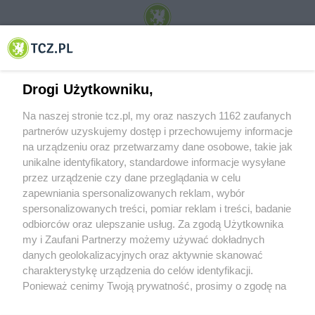
© 2001-2026 Tczew - TCZ.PL Sp. z o.o. Internetowy Serwis Informacyjny Miasta
Tczewa
Drogi Użytkowniku,
Na naszej stronie tcz.pl, my oraz naszych 1162 zaufanych
partnerów uzyskujemy dostęp i przechowujemy informacje
na urządzeniu oraz przetwarzamy dane osobowe, takie jak
unikalne identyfikatory, standardowe informacje wysyłane
przez urządzenie czy dane przeglądania w celu
zapewniania spersonalizowanych reklam, wybór
O FIRMIE
POLITYKA PRYWATNOŚCI
HOSTING
spersonalizowanych treści, pomiar reklam i treści, badanie
REKLAMA
WSPÓŁPRACA
RSS
FACEBOOK
KONTAKT
odbiorców oraz ulepszanie usług. Za zgodą Użytkownika
my i Zaufani Partnerzy możemy używać dokładnych
Nasze serwisy
danych geolokalizacyjnych oraz aktywnie skanować
charakterystykę urządzenia do celów identyfikacji.
Aktualności
Muzyka i kultura
Ponieważ cenimy Twoją prywatność, prosimy o zgodę na
Tcz24
Archiwum wydarzeń
korzystanie z tych technologii poprzez kliknięcie
Kronika Policyjna
Telewizja Internetowa