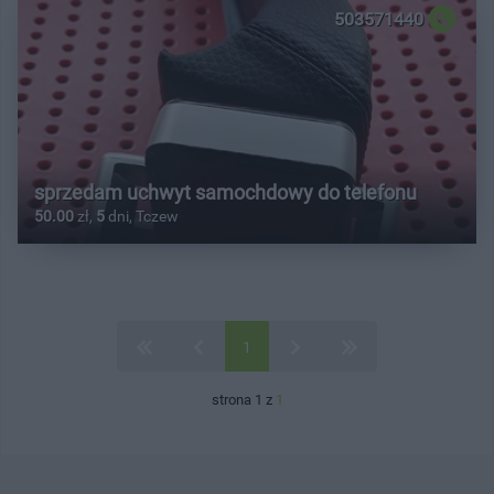
503571440
sprzedam uchwyt samochdowy do telefonu
50.00
zł,
5
dni, Tczew
1
strona 1 z
1