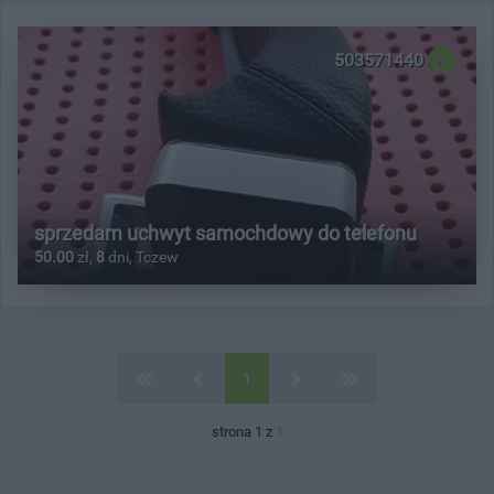
503571440
sprzedam uchwyt samochdowy do telefonu
50.00
zł,
8
dni, Tczew
1
strona 1 z
1