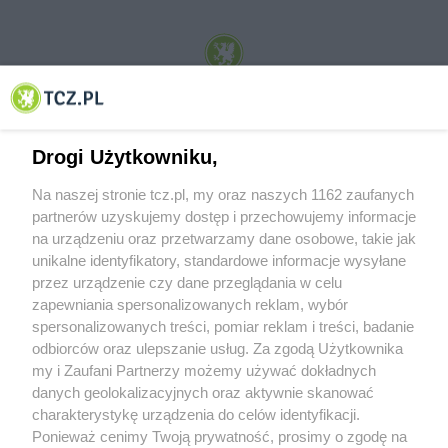
© 2001-2026 Tczew - TCZ.PL Sp. z o.o. Internetowy Serwis Informacyjny Miasta
Tczewa
Drogi Użytkowniku,
Na naszej stronie tcz.pl, my oraz naszych 1162 zaufanych
partnerów uzyskujemy dostęp i przechowujemy informacje
na urządzeniu oraz przetwarzamy dane osobowe, takie jak
unikalne identyfikatory, standardowe informacje wysyłane
przez urządzenie czy dane przeglądania w celu
zapewniania spersonalizowanych reklam, wybór
O FIRMIE
POLITYKA PRYWATNOŚCI
HOSTING
spersonalizowanych treści, pomiar reklam i treści, badanie
REKLAMA
WSPÓŁPRACA
RSS
FACEBOOK
KONTAKT
odbiorców oraz ulepszanie usług. Za zgodą Użytkownika
my i Zaufani Partnerzy możemy używać dokładnych
Nasze serwisy
danych geolokalizacyjnych oraz aktywnie skanować
charakterystykę urządzenia do celów identyfikacji.
Aktualności
Muzyka i kultura
Ponieważ cenimy Twoją prywatność, prosimy o zgodę na
Tcz24
Archiwum wydarzeń