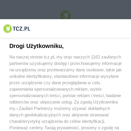
© 2001-2026 Tczew - TCZ.PL Sp. z o.o. Internetowy Serwis Informacyjny Miasta
Tczewa
Drogi Użytkowniku,
Na naszej stronie tcz.pl, my oraz naszych 1162 zaufanych
partnerów uzyskujemy dostęp i przechowujemy informacje
na urządzeniu oraz przetwarzamy dane osobowe, takie jak
unikalne identyfikatory, standardowe informacje wysyłane
przez urządzenie czy dane przeglądania w celu
zapewniania spersonalizowanych reklam, wybór
O FIRMIE
POLITYKA PRYWATNOŚCI
HOSTING
spersonalizowanych treści, pomiar reklam i treści, badanie
REKLAMA
WSPÓŁPRACA
RSS
FACEBOOK
KONTAKT
odbiorców oraz ulepszanie usług. Za zgodą Użytkownika
my i Zaufani Partnerzy możemy używać dokładnych
Nasze serwisy
danych geolokalizacyjnych oraz aktywnie skanować
charakterystykę urządzenia do celów identyfikacji.
Aktualności
Muzyka i kultura
Ponieważ cenimy Twoją prywatność, prosimy o zgodę na
Tcz24
Archiwum wydarzeń