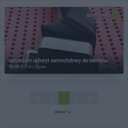
503571440
sprzedam uchwyt samochdowy do telefonu
50.00
zł,
7
dni, Tczew
1
strona 1 z
1