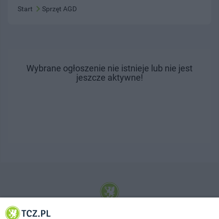
Start
Sprzęt AGD
Wybrane ogłoszenie nie istnieje lub nie jest
jeszcze aktywne!
© 2001-2026 Tczew - TCZ.PL Sp. z o.o. Internetowy Serwis Informacyjny Miasta
Tczewa