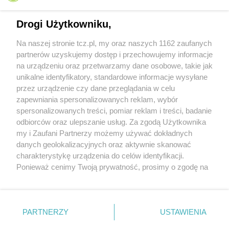
Drogi Użytkowniku,
Na naszej stronie tcz.pl, my oraz naszych 1162 zaufanych
partnerów uzyskujemy dostęp i przechowujemy informacje
na urządzeniu oraz przetwarzamy dane osobowe, takie jak
unikalne identyfikatory, standardowe informacje wysyłane
przez urządzenie czy dane przeglądania w celu
zapewniania spersonalizowanych reklam, wybór
O FIRMIE
POLITYKA PRYWATNOŚCI
HOSTING
spersonalizowanych treści, pomiar reklam i treści, badanie
REKLAMA
WSPÓŁPRACA
RSS
FACEBOOK
KONTAKT
odbiorców oraz ulepszanie usług. Za zgodą Użytkownika
my i Zaufani Partnerzy możemy używać dokładnych
Nasze serwisy
danych geolokalizacyjnych oraz aktywnie skanować
charakterystykę urządzenia do celów identyfikacji.
Aktualności
Muzyka i kultura
Ponieważ cenimy Twoją prywatność, prosimy o zgodę na
Tcz24
Archiwum wydarzeń
korzystanie z tych technologii poprzez kliknięcie
Kronika Policyjna
Telewizja Internetowa
„Akceptuję”. Zgoda jest dobrowolna i zawsze możesz ją
Kalendarz imprez
Sport
zmienić/wycofać klikając przycisk ustawień prywatności
Salony urody i masażu
Żłobki i przedszkola
PARTNERZY
USTAWIENIA
Historia miasta
Zdjęcia miasta
znajdujący się w lewym dolnym rogu strony
. Niektóre
Władze miasta
Zabytki
rodzaje przetwarzania danych nie wymagają zgody