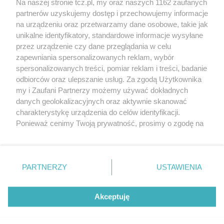
Na naszej stronie tcz.pl, my oraz naszych 1162 zaufanych
partnerów uzyskujemy dostęp i przechowujemy informacje
na urządzeniu oraz przetwarzamy dane osobowe, takie jak
unikalne identyfikatory, standardowe informacje wysyłane
przez urządzenie czy dane przeglądania w celu
zapewniania spersonalizowanych reklam, wybór
O FIRMIE
POLITYKA PRYWATNOŚCI
HOSTING
spersonalizowanych treści, pomiar reklam i treści, badanie
REKLAMA
WSPÓŁPRACA
RSS
FACEBOOK
KONTAKT
odbiorców oraz ulepszanie usług. Za zgodą Użytkownika
my i Zaufani Partnerzy możemy używać dokładnych
Nasze serwisy
danych geolokalizacyjnych oraz aktywnie skanować
charakterystykę urządzenia do celów identyfikacji.
Aktualności
Muzyka i kultura
Ponieważ cenimy Twoją prywatność, prosimy o zgodę na
Tcz24
Archiwum wydarzeń
korzystanie z tych technologii poprzez kliknięcie
Kronika Policyjna
Telewizja Internetowa
„Akceptuję”. Zgoda jest dobrowolna i zawsze możesz ją
Kalendarz imprez
Sport
zmienić/wycofać klikając przycisk ustawień prywatności
Salony urody i masażu
Żłobki i przedszkola
PARTNERZY
USTAWIENIA
Historia miasta
Zdjęcia miasta
znajdujący się w lewym dolnym rogu strony
. Niektóre
Władze miasta
Zabytki
rodzaje przetwarzania danych nie wymagają zgody
użytkownika, ale masz prawo sprzeciwić się takiemu
Akceptuję
przetwarzaniu. Preferencje będą miały zastosowania tylko
na tej witrynie.
Zainstaluj aplikację Tcz.pl w Google Play:
Android