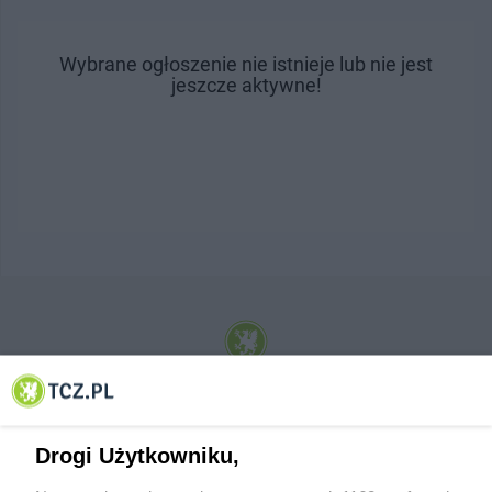
Wybrane ogłoszenie nie istnieje lub nie jest
jeszcze aktywne!
© 2001-2026 Tczew - TCZ.PL Sp. z o.o. Internetowy Serwis Informacyjny Miasta
Tczewa
Drogi Użytkowniku,