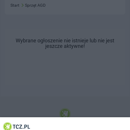
Start
Sprzęt AGD
Wybrane ogłoszenie nie istnieje lub nie jest
jeszcze aktywne!
© 2001-2026 Tczew - TCZ.PL Sp. z o.o. Internetowy Serwis Informacyjny Miasta
Tczewa