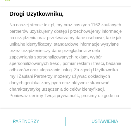
Drogi Użytkowniku,
Na naszej stronie tcz.pl, my oraz naszych 1162 zaufanych
partnerów uzyskujemy dostęp i przechowujemy informacje
na urządzeniu oraz przetwarzamy dane osobowe, takie jak
unikalne identyfikatory, standardowe informacje wysyłane
przez urządzenie czy dane przeglądania w celu
zapewniania spersonalizowanych reklam, wybór
O FIRMIE
POLITYKA PRYWATNOŚCI
HOSTING
spersonalizowanych treści, pomiar reklam i treści, badanie
REKLAMA
WSPÓŁPRACA
RSS
FACEBOOK
KONTAKT
odbiorców oraz ulepszanie usług. Za zgodą Użytkownika
my i Zaufani Partnerzy możemy używać dokładnych
Nasze serwisy
danych geolokalizacyjnych oraz aktywnie skanować
charakterystykę urządzenia do celów identyfikacji.
Aktualności
Muzyka i kultura
Ponieważ cenimy Twoją prywatność, prosimy o zgodę na
Tcz24
Archiwum wydarzeń
korzystanie z tych technologii poprzez kliknięcie
Kronika Policyjna
Telewizja Internetowa
„Akceptuję”. Zgoda jest dobrowolna i zawsze możesz ją
Kalendarz imprez
Sport
zmienić/wycofać klikając przycisk ustawień prywatności
Salony urody i masażu
Żłobki i przedszkola
PARTNERZY
USTAWIENIA
Historia miasta
Zdjęcia miasta
znajdujący się w lewym dolnym rogu strony
. Niektóre
Władze miasta
Zabytki
rodzaje przetwarzania danych nie wymagają zgody