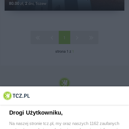
80.00
zł,
2
dni, Tczew
1
strona 1 z
1
© 2001-2026 Tczew - TCZ.PL Sp. z o.o. Internetowy Serwis Informacyjny Miasta
Tczewa
Drogi Użytkowniku,
Na naszej stronie tcz.pl, my oraz naszych 1162 zaufanych