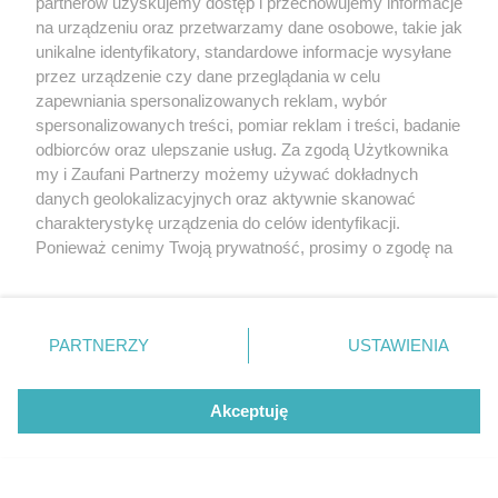
partnerów uzyskujemy dostęp i przechowujemy informacje
na urządzeniu oraz przetwarzamy dane osobowe, takie jak
unikalne identyfikatory, standardowe informacje wysyłane
przez urządzenie czy dane przeglądania w celu
zapewniania spersonalizowanych reklam, wybór
O FIRMIE
POLITYKA PRYWATNOŚCI
HOSTING
spersonalizowanych treści, pomiar reklam i treści, badanie
REKLAMA
WSPÓŁPRACA
RSS
FACEBOOK
KONTAKT
odbiorców oraz ulepszanie usług. Za zgodą Użytkownika
my i Zaufani Partnerzy możemy używać dokładnych
Nasze serwisy
danych geolokalizacyjnych oraz aktywnie skanować
charakterystykę urządzenia do celów identyfikacji.
Aktualności
Muzyka i kultura
Ponieważ cenimy Twoją prywatność, prosimy o zgodę na
Tcz24
Archiwum wydarzeń
korzystanie z tych technologii poprzez kliknięcie
Kronika Policyjna
Telewizja Internetowa
„Akceptuję”. Zgoda jest dobrowolna i zawsze możesz ją
Kalendarz imprez
Sport
zmienić/wycofać klikając przycisk ustawień prywatności
Salony urody i masażu
Żłobki i przedszkola
PARTNERZY
USTAWIENIA
Historia miasta
Zdjęcia miasta
znajdujący się w lewym dolnym rogu strony
. Niektóre
Władze miasta
Zabytki
rodzaje przetwarzania danych nie wymagają zgody
użytkownika, ale masz prawo sprzeciwić się takiemu
Akceptuję
przetwarzaniu. Preferencje będą miały zastosowania tylko
na tej witrynie.
Zainstaluj aplikację Tcz.pl w Google Play:
Android
Zapoznaj się z poniższymi informacjami, abyś mógł