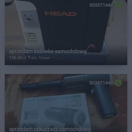
503571440
sprzedam lodówke samochdową
150.00
zł,
7
dni, Tczew
503571440
sprzedam odkurzacz samochdowy