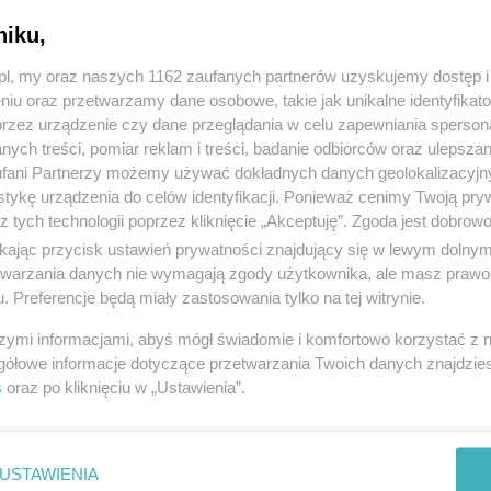
niku,
z.pl, my oraz naszych 1162 zaufanych partnerów uzyskujemy dostęp
niu oraz przetwarzamy dane osobowe, takie jak unikalne identyfikat
przez urządzenie czy dane przeglądania w celu zapewniania sperson
ych treści, pomiar reklam i treści, badanie odbiorców oraz ulepszan
fani Partnerzy możemy używać dokładnych danych geolokalizacyjn
tykę urządzenia do celów identyfikacji. Ponieważ cenimy Twoją pry
z tych technologii poprzez kliknięcie „Akceptuję”. Zgoda jest dobro
ikając przycisk ustawień prywatności znajdujący się w lewym dolny
etwarzania danych nie wymagają zgody użytkownika, ale masz prawo 
. Preferencje będą miały zastosowania tylko na tej witrynie.
szymi informacjami, abyś mógł świadomie i komfortowo korzystać z
gółowe informacje dotyczące przetwarzania Twoich danych znajdzi
s
oraz po kliknięciu w „Ustawienia”.
USTAWIENIA