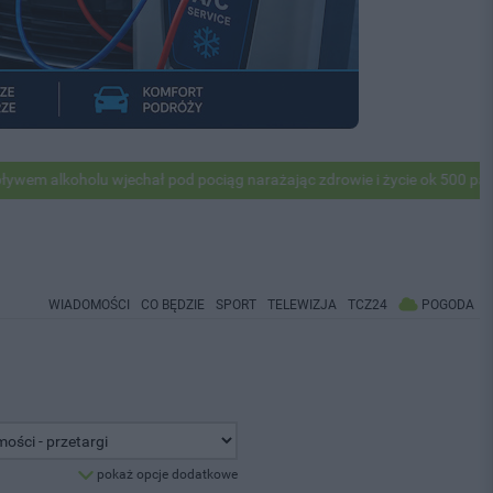
lkoholu wjechał pod pociąg narażając zdrowie i życie ok 500 pasażeró
WIADOMOŚCI
CO BĘDZIE
SPORT
TELEWIZJA
TCZ24
POGODA
pokaż opcje dodatkowe