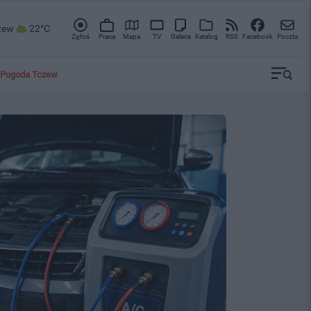
zew
22°C
Zgłoś
Praca
Mapa
TV
Galeria
Katalog
RSS
Facebook
Poczta
Pogoda Tczew