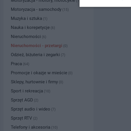
Motoryzacja - motory, motocykle
(1)
Motoryzacja - samochody
(15)
Muzyka i sztuka
(1)
Nauka i korepetycje
(6)
Nieruchomości
(6)
Nieruchomości - przetargi
(0)
Odzież, biżuteria i zegarki
(7)
Praca
(64)
Promocje i okazje w mieście
(0)
Sklepy, hurtownie i firmy
(0)
Sport i rekreacja
(10)
Sprzęt AGD
(2)
Sprzęt audio i wideo
(7)
Sprzęt RTV
(2)
Telefony i akcesoria
(10)