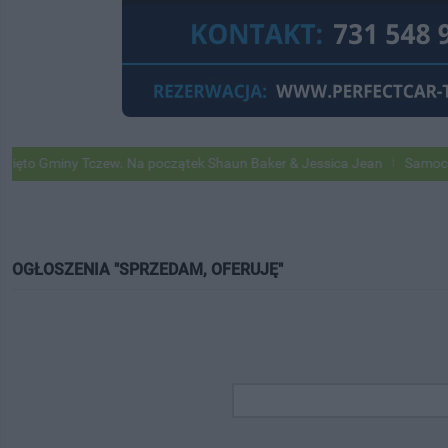
Gminy Tczew. Na początek Shaun Baker & Jessica Jean
Samochody Goo
OGŁOSZENIA "SPRZEDAM, OFERUJĘ"