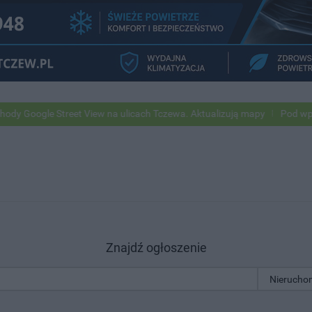
gle Street View na ulicach Tczewa. Aktualizują mapy
Pod wpływem a
Znajdź ogłoszenie