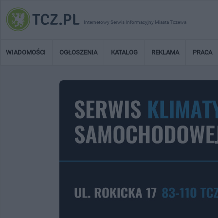
Internetowy Serwis Informacyjny Miasta Tczewa
WIADOMOŚCI
OGŁOSZENIA
KATALOG
REKLAMA
PRACA