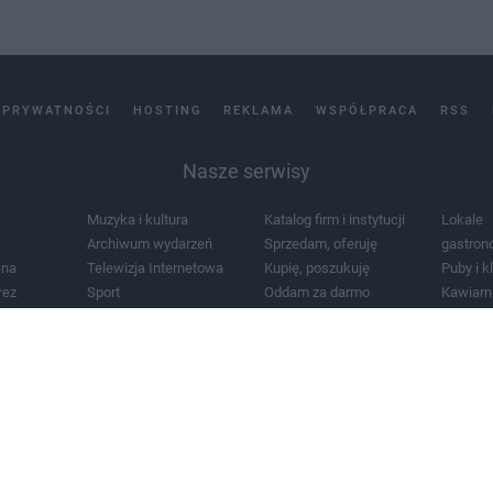
 PRYWATNOŚCI
HOSTING
REKLAMA
WSPÓŁPRACA
RSS
Nasze serwisy
Muzyka i kultura
Katalog firm i instytucji
Lokale
Archiwum wydarzeń
Sprzedam, oferuję
gastron
jna
Telewizja Internetowa
Kupię, poszukuję
Puby i k
rez
Sport
Oddam za darmo
Kawiarn
i masażu
Żłobki i przedszkola
Lekarze i szpitale
Noclegi
a
Zdjęcia miasta
Schody
Apteki
a
Zabytki
Kościoły
Mapa m
Pogoda
Zainstaluj aplikację Tcz.pl w Google Play:
Android