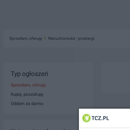
Sprzedam, oferuję
Nieruchomości - przetargi
Typ ogłoszeń
Sprzedam, oferuję
Kupię, poszukuję
Oddam za darmo