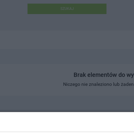
SZUKAJ
Brak elementów do wy
Niczego nie znaleziono lub żaden w