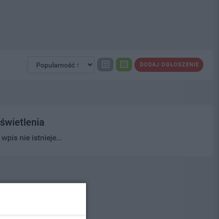
DODAJ OGŁOSZENIE
świetlenia
pis nie istnieje...