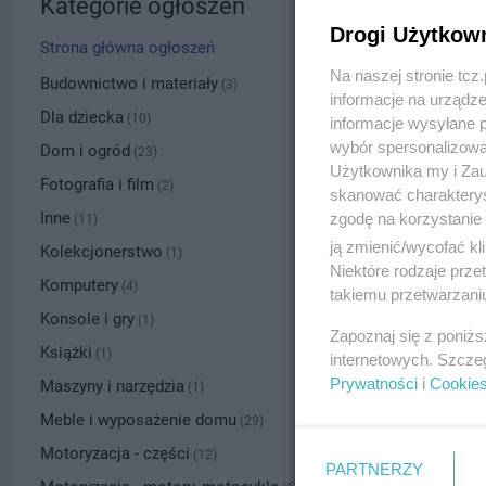
Kategorie ogłoszeń
Drogi Użytkow
Strona główna ogłoszeń
Na naszej stronie tc
Budownictwo i materiały
(3)
informacje na urządze
Dla dziecka
(10)
informacje wysyłane 
wybór spersonalizowan
Dom i ogród
(23)
Użytkownika my i Zau
Fotografia i film
(2)
skanować charakterys
Inne
zgodę na korzystanie 
(11)
ją zmienić/wycofać kl
Kolekcjonerstwo
(1)
Niektóre rodzaje prz
Komputery
(4)
takiemu przetwarzaniu
Konsole i gry
(1)
Zapoznaj się z poniż
Książki
(1)
internetowych. Szcze
Prywatności
i
Cookie
Maszyny i narzędzia
(1)
Meble i wyposażenie domu
(29)
Motoryzacja - części
(12)
PARTNERZY