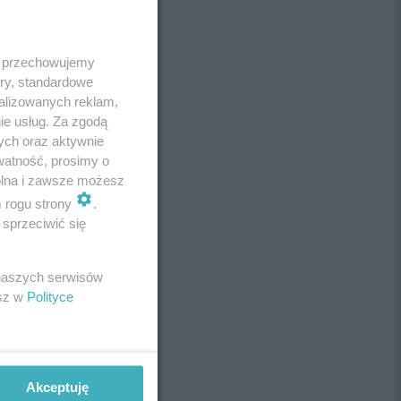
 i przechowujemy
ory, standardowe
alizowanych reklam,
ie usług. Za zgodą
ych oraz aktywnie
watność, prosimy o
wolna i zawsze możesz
m rogu strony
.
sprzeciwić się
 naszych serwisów
esz w
Polityce
Akceptuję