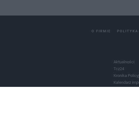
O FIRMIE
POLITYKA
Aktualności
Tcz24
Kronika Policy
Kalendarz imp
Salony urody 
Historia miast
Władze miast