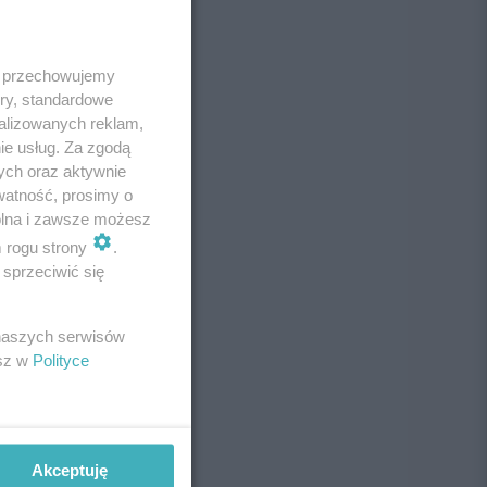
 i przechowujemy
ory, standardowe
alizowanych reklam,
ie usług. Za zgodą
ych oraz aktywnie
watność, prosimy o
wolna i zawsze możesz
m rogu strony
.
sprzeciwić się
 naszych serwisów
esz w
Polityce
Akceptuję