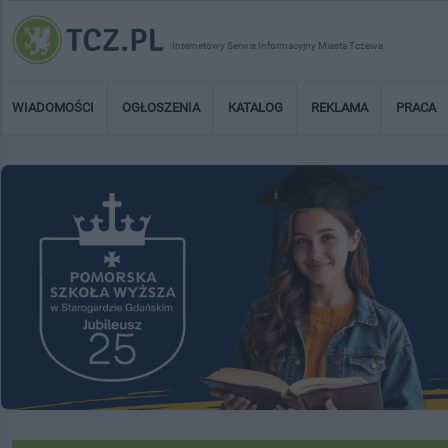
Internetowy Serwis Informacyjny Miasta Tczewa
WIADOMOŚCI
OGŁOSZENIA
KATALOG
REKLAMA
PRACA