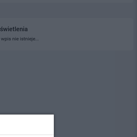
świetlenia
pis nie istnieje...