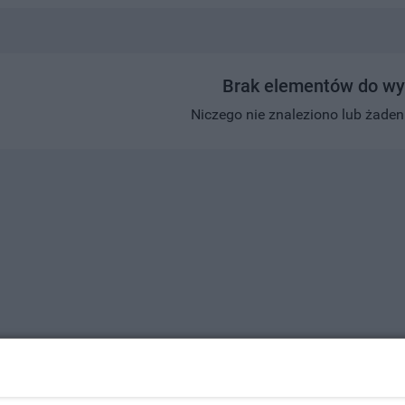
Brak elementów do wy
Niczego nie znaleziono lub żaden w