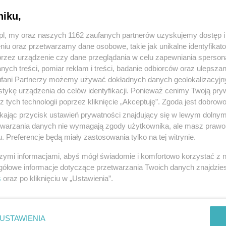
niku,
z.pl, my oraz naszych 1162 zaufanych partnerów uzyskujemy dostęp
niu oraz przetwarzamy dane osobowe, takie jak unikalne identyfikat
przez urządzenie czy dane przeglądania w celu zapewniania sperson
ych treści, pomiar reklam i treści, badanie odbiorców oraz ulepszan
fani Partnerzy możemy używać dokładnych danych geolokalizacyjn
tykę urządzenia do celów identyfikacji. Ponieważ cenimy Twoją pry
z tych technologii poprzez kliknięcie „Akceptuję”. Zgoda jest dobro
ikając przycisk ustawień prywatności znajdujący się w lewym dolny
etwarzania danych nie wymagają zgody użytkownika, ale masz prawo 
. Preferencje będą miały zastosowania tylko na tej witrynie.
szymi informacjami, abyś mógł świadomie i komfortowo korzystać z
gółowe informacje dotyczące przetwarzania Twoich danych znajdzi
s
oraz po kliknięciu w „Ustawienia”.
USTAWIENIA