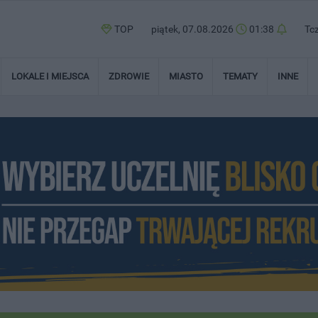
TOP
piątek, 07.08.2026
01:38
Tc
LOKALE I MIEJSCA
ZDROWIE
MIASTO
TEMATY
INNE