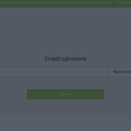
ogle Street View na ulicach Tczewa. Aktualizują mapy
Pod wpływem a
Znajdź ogłoszenie
SZUKAJ