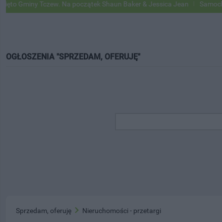
Gminy Tczew. Na początek Shaun Baker & Jessica Jean
Samochody Go
OGŁOSZENIA "SPRZEDAM, OFERUJĘ"
Sprzedam, oferuję
Nieruchomości - przetargi