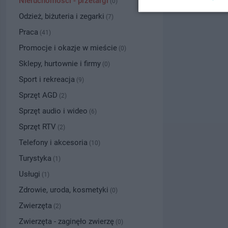
Nieruchomości - przetargi
(0)
Odzież, biżuteria i zegarki
(7)
Praca
(41)
Promocje i okazje w mieście
(0)
Sklepy, hurtownie i firmy
(0)
Sport i rekreacja
(9)
Sprzęt AGD
(2)
Sprzęt audio i wideo
(6)
Sprzęt RTV
(2)
Telefony i akcesoria
(10)
Turystyka
(1)
Usługi
(1)
Zdrowie, uroda, kosmetyki
(0)
Zwierzęta
(2)
Zwierzęta - zaginęło zwierzę
(0)