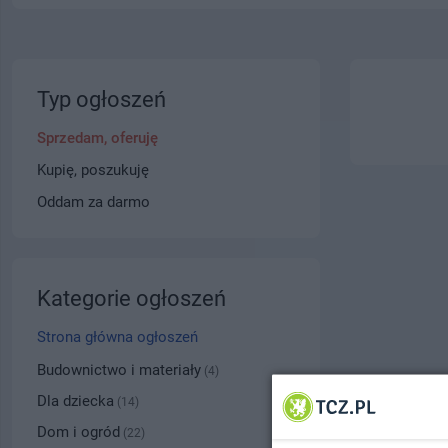
Typ ogłoszeń
Sprzedam, oferuję
Kupię, poszukuję
Oddam za darmo
Kategorie ogłoszeń
Strona główna ogłoszeń
Budownictwo i materiały
(4)
Dla dziecka
(14)
Dom i ogród
(22)