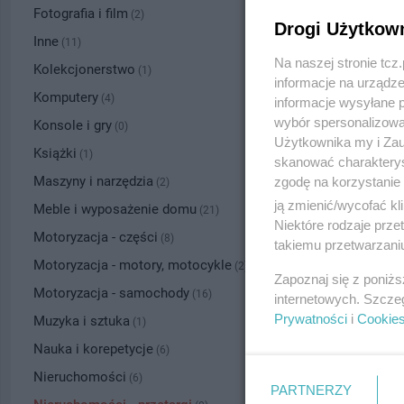
Fotografia i film
(2)
Drogi Użytkow
Inne
(11)
Na naszej stronie tc
Kolekcjonerstwo
(1)
informacje na urządze
Komputery
(4)
informacje wysyłane 
wybór spersonalizowan
Konsole i gry
(0)
Użytkownika my i Zau
Książki
(1)
skanować charakterys
Maszyny i narzędzia
zgodę na korzystanie 
(2)
ją zmienić/wycofać kl
Meble i wyposażenie domu
(21)
Niektóre rodzaje prz
Motoryzacja - części
(8)
takiemu przetwarzaniu
Motoryzacja - motory, motocykle
(2)
Zapoznaj się z poniż
Motoryzacja - samochody
(16)
internetowych. Szcze
Prywatności
i
Cookie
Muzyka i sztuka
(1)
Nauka i korepetycje
(6)
Nieruchomości
(6)
PARTNERZY