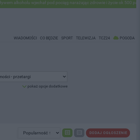
lkoholu wjechał pod pociąg narażając zdrowie i życie ok 500 pasażeró
WIADOMOŚCI
CO BĘDZIE
SPORT
TELEWIZJA
TCZ24
POGODA
pokaż opcje dodatkowe
DODAJ OGŁOSZENIE