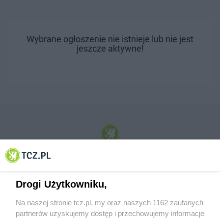
Wybrane ogłoszenie nie istnieje lub nie jest
jeszcze aktywne!
© 2001-2026 Tczew - TCZ.PL Sp. z o.o. Internetowy Serwis Informacyjny Miasta
Tczewa
Drogi Użytkowniku,
Na naszej stronie tcz.pl, my oraz naszych 1162 zaufanych
partnerów uzyskujemy dostęp i przechowujemy informacje