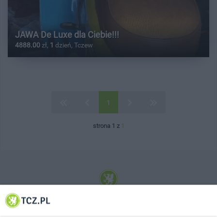
JAWA De Luxe dla Ciebie!!!
4888.00
zł,
1
dzień, Tczew
1
strona 1 z
1
© 2001-2026 Tczew - TCZ.PL Sp. z o.o. Internetowy Serwis Informacyjny Miasta
Tczewa