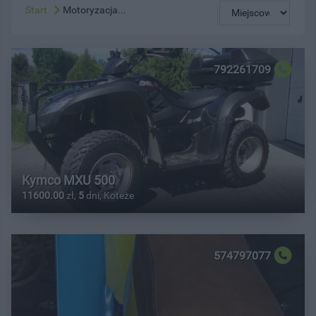
Start
Motoryzacja...
792261709
Kymco MXU 500
11600.00
zł,
5
dni, Koteże
574797077