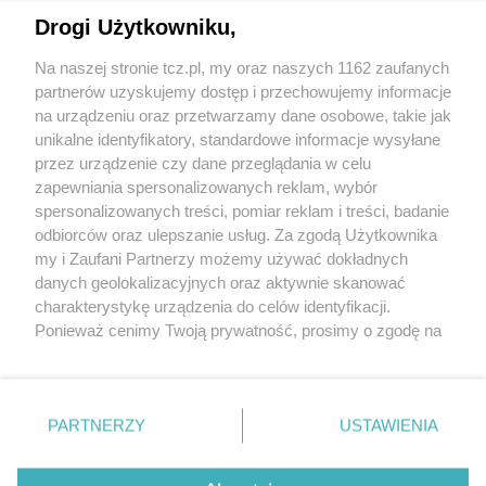
Drogi Użytkowniku,
Na naszej stronie tcz.pl, my oraz naszych 1162 zaufanych
partnerów uzyskujemy dostęp i przechowujemy informacje
na urządzeniu oraz przetwarzamy dane osobowe, takie jak
unikalne identyfikatory, standardowe informacje wysyłane
przez urządzenie czy dane przeglądania w celu
zapewniania spersonalizowanych reklam, wybór
O FIRMIE
POLITYKA PRYWATNOŚCI
HOSTING
spersonalizowanych treści, pomiar reklam i treści, badanie
REKLAMA
WSPÓŁPRACA
RSS
FACEBOOK
KONTAKT
odbiorców oraz ulepszanie usług. Za zgodą Użytkownika
my i Zaufani Partnerzy możemy używać dokładnych
Nasze serwisy
danych geolokalizacyjnych oraz aktywnie skanować
charakterystykę urządzenia do celów identyfikacji.
Aktualności
Muzyka i kultura
Ponieważ cenimy Twoją prywatność, prosimy o zgodę na
Tcz24
Archiwum wydarzeń
korzystanie z tych technologii poprzez kliknięcie
Kronika Policyjna
Telewizja Internetowa
„Akceptuję”. Zgoda jest dobrowolna i zawsze możesz ją
Kalendarz imprez
Sport
zmienić/wycofać klikając przycisk ustawień prywatności
Salony urody i masażu
Żłobki i przedszkola
PARTNERZY
USTAWIENIA
Historia miasta
Zdjęcia miasta
znajdujący się w lewym dolnym rogu strony
. Niektóre
Władze miasta
Zabytki
rodzaje przetwarzania danych nie wymagają zgody
użytkownika, ale masz prawo sprzeciwić się takiemu