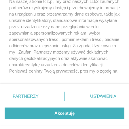
Na naszej stronie tcz.pl, my oraz naszych 1162 zaufanych
partnerów uzyskujemy dostęp i przechowujemy informacje
na urządzeniu oraz przetwarzamy dane osobowe, takie jak
unikalne identyfikatory, standardowe informacje wysyłane
przez urządzenie czy dane przeglądania w celu
zapewniania spersonalizowanych reklam, wybór
O FIRMIE
POLITYKA PRYWATNOŚCI
HOSTING
spersonalizowanych treści, pomiar reklam i treści, badanie
REKLAMA
WSPÓŁPRACA
RSS
FACEBOOK
KONTAKT
odbiorców oraz ulepszanie usług. Za zgodą Użytkownika
my i Zaufani Partnerzy możemy używać dokładnych
Nasze serwisy
danych geolokalizacyjnych oraz aktywnie skanować
charakterystykę urządzenia do celów identyfikacji.
Aktualności
Muzyka i kultura
Ponieważ cenimy Twoją prywatność, prosimy o zgodę na
Tcz24
Archiwum wydarzeń
korzystanie z tych technologii poprzez kliknięcie
Kronika Policyjna
Telewizja Internetowa
„Akceptuję”. Zgoda jest dobrowolna i zawsze możesz ją
Kalendarz imprez
Sport
zmienić/wycofać klikając przycisk ustawień prywatności
Salony urody i masażu
Żłobki i przedszkola
PARTNERZY
USTAWIENIA
Historia miasta
Zdjęcia miasta
znajdujący się w lewym dolnym rogu strony
. Niektóre
Władze miasta
Zabytki
rodzaje przetwarzania danych nie wymagają zgody
użytkownika, ale masz prawo sprzeciwić się takiemu
Akceptuję
przetwarzaniu. Preferencje będą miały zastosowania tylko
na tej witrynie.
Zainstaluj aplikację Tcz.pl w Google Play:
Android