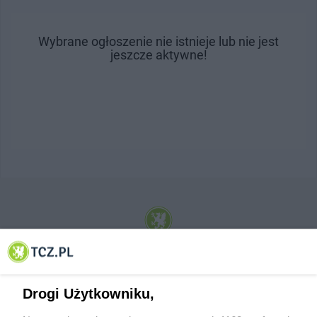
Wybrane ogłoszenie nie istnieje lub nie jest
jeszcze aktywne!
© 2001-2026 Tczew - TCZ.PL Sp. z o.o. Internetowy Serwis Informacyjny Miasta
Tczewa
Drogi Użytkowniku,