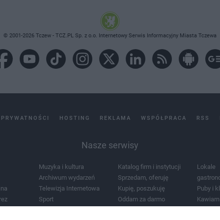
© 2001-2026 Tczew - TCZ.PL Sp. z o.o. Internetowy Serwis Informacyjny Miasta Tczewa
 PRYWATNOŚCI
HOSTING
REKLAMA
WSPÓŁPRACA
RSS
Nasze serwisy
Muzyka i kultura
Katalog firm i instytucji
Lokale
Archiwum wydarzeń
Sprzedam, oferuję
gastron
jna
Telewizja Internetowa
Kupię, poszukuję
Puby i k
rez
Sport
Oddam za darmo
Kawiarn
i masażu
Żłobki i przedszkola
Lekarze i szpitale
Noclegi