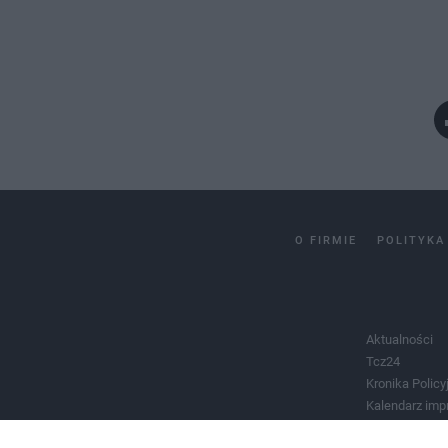
O FIRMIE
POLITYKA
Aktualności
Tcz24
Kronika Policy
Kalendarz imp
Salony urody 