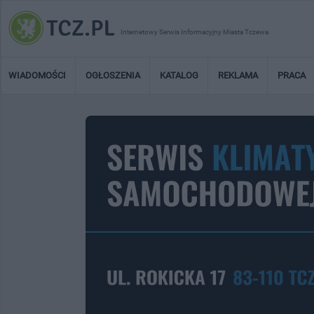
Internetowy Serwis Informacyjny Miasta Tczewa
WIADOMOŚCI
OGŁOSZENIA
KATALOG
REKLAMA
PRACA