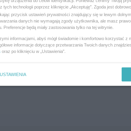
tykę urządzenia do celów identyfikacji. Ponieważ cenimy Twoją pry
z tych technologii poprzez kliknięcie „Akceptuję”. Zgoda jest dobro
SZUKAJ
ikając przycisk ustawień prywatności znajdujący się w lewym dolny
etwarzania danych nie wymagają zgody użytkownika, ale masz prawo 
. Preferencje będą miały zastosowania tylko na tej witrynie.
szymi informacjami, abyś mógł świadomie i komfortowo korzystać z
gółowe informacje dotyczące przetwarzania Twoich danych znajdzi
s
oraz po kliknięciu w „Ustawienia”.
brane ogłoszenie nie istnieje lub nie jest jeszcze aktyw
USTAWIENIA