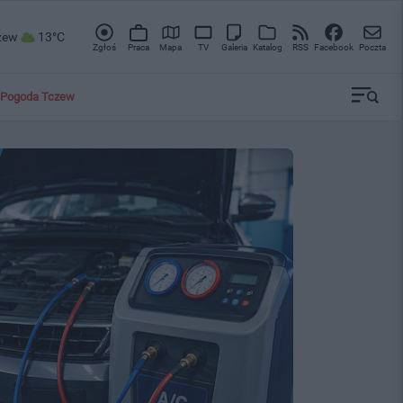
zew
13°C
Zgłoś
Praca
Mapa
TV
Galeria
Katalog
RSS
Facebook
Poczta
Pogoda Tczew