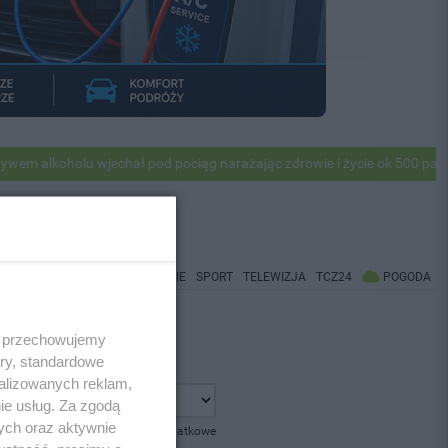
alkoholu wjechał pod pociąg narażając zdrowie i życie ok 500 pasażer
WIADOMOŚCI
CO BĘDZIE
SPORT
TELEWIZJA
TCZ24
POGODA
 i przechowujemy
ory, standardowe
alizowanych reklam,
ie usług. Za zgodą
ych oraz aktywnie
pokaż opcje dodatkowe