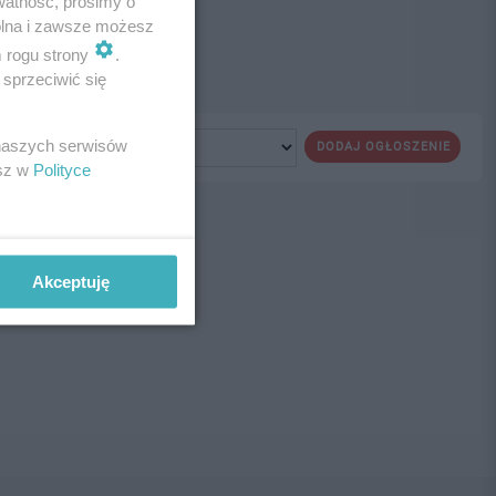
watność, prosimy o
wolna i zawsze możesz
m rogu strony
.
sprzeciwić się
 naszych serwisów
DODAJ OGŁOSZENIE
esz w
Polityce
ne!
Akceptuję