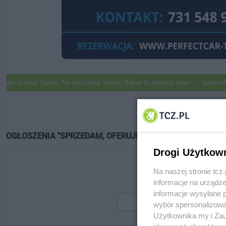
 Gminy Tczew. Na początek Shaun Baker & Jessica Jean
Samochody G
OGŁOSZENIA "SPRZEDAM, OFERUJĘ"
Drogi Użytkow
Na naszej stronie tc
informacje na urządze
informacje wysyłane 
wybór spersonalizowan
Użytkownika my i Zau