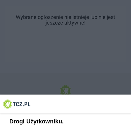
Wybrane ogłoszenie nie istnieje lub nie jest
jeszcze aktywne!
© 2001-2026 Tczew - TCZ.PL Sp. z o.o. Internetowy Serwis Informacyjny Miasta
Tczewa
Drogi Użytkowniku,