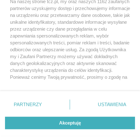
Na naszej stronie tcz.pl, my oraz naszych 1162 zaufanych
partnerów uzyskujemy dostęp i przechowujemy informacje
na urządzeniu oraz przetwarzamy dane osobowe, takie jak
unikalne identyfikatory, standardowe informacje wysyłane
przez urządzenie czy dane przeglądania w celu
zapewniania spersonalizowanych reklam, wybór
O FIRMIE
POLITYKA PRYWATNOŚCI
HOSTING
spersonalizowanych treści, pomiar reklam i treści, badanie
REKLAMA
WSPÓŁPRACA
RSS
FACEBOOK
KONTAKT
odbiorców oraz ulepszanie usług. Za zgodą Użytkownika
my i Zaufani Partnerzy możemy używać dokładnych
Nasze serwisy
danych geolokalizacyjnych oraz aktywnie skanować
charakterystykę urządzenia do celów identyfikacji.
Aktualności
Muzyka i kultura
Ponieważ cenimy Twoją prywatność, prosimy o zgodę na
Tcz24
Archiwum wydarzeń
korzystanie z tych technologii poprzez kliknięcie
Kronika Policyjna
Telewizja Internetowa
„Akceptuję”. Zgoda jest dobrowolna i zawsze możesz ją
Kalendarz imprez
Sport
zmienić/wycofać klikając przycisk ustawień prywatności
Salony urody i masażu
Żłobki i przedszkola
PARTNERZY
USTAWIENIA
Historia miasta
Zdjęcia miasta
znajdujący się w lewym dolnym rogu strony
. Niektóre
Władze miasta
Zabytki
rodzaje przetwarzania danych nie wymagają zgody
użytkownika, ale masz prawo sprzeciwić się takiemu
Akceptuję
przetwarzaniu. Preferencje będą miały zastosowania tylko
na tej witrynie.
Zainstaluj aplikację Tcz.pl w Google Play:
Android