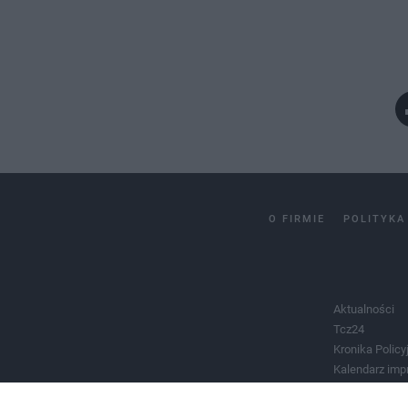
O FIRMIE
POLITYKA
Aktualności
Tcz24
Kronika Policy
Kalendarz imp
Salony urody 