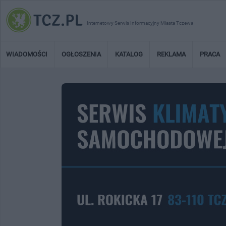
Internetowy Serwis Informacyjny Miasta Tczewa
WIADOMOŚCI
OGŁOSZENIA
KATALOG
REKLAMA
PRACA