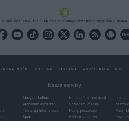
© 2001-2026 Tczew - TCZ.PL Sp. z o.o. Internetowy Serwis Informacyjny Miasta Tczewa
 PRYWATNOŚCI
HOSTING
REKLAMA
WSPÓŁPRACA
RSS
Nasze serwisy
Muzyka i kultura
Katalog firm i instytucji
Lokale
Archiwum wydarzeń
Sprzedam, oferuję
gastron
jna
Telewizja Internetowa
Kupię, poszukuję
Puby i k
rez
Sport
Oddam za darmo
Kawiarn
i masażu
Żłobki i przedszkola
Lekarze i szpitale
Noclegi