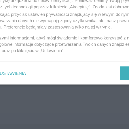
tykę urządzenia do celów identyfikacji. Ponieważ cenimy Twoją pry
z tych technologii poprzez kliknięcie „Akceptuję”. Zgoda jest dobro
SZUKAJ
ikając przycisk ustawień prywatności znajdujący się w lewym dolny
etwarzania danych nie wymagają zgody użytkownika, ale masz prawo 
. Preferencje będą miały zastosowania tylko na tej witrynie.
szymi informacjami, abyś mógł świadomie i komfortowo korzystać z
gółowe informacje dotyczące przetwarzania Twoich danych znajdzi
s
oraz po kliknięciu w „Ustawienia”.
brane ogłoszenie nie istnieje lub nie jest jeszcze aktyw
USTAWIENIA