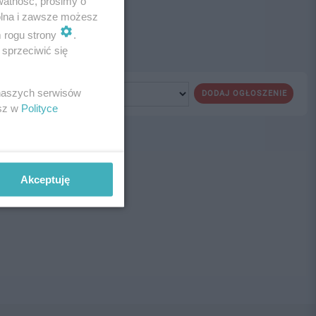
watność, prosimy o
wolna i zawsze możesz
m rogu strony
.
sprzeciwić się
 naszych serwisów
DODAJ OGŁOSZENIE
esz w
Polityce
ne!
Akceptuję