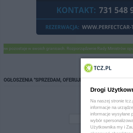
pozostaje w swoich granicach. Rozporządzenie Rady Ministrów opubli
OGŁOSZENIA "SPRZEDAM, OFERUJĘ"
Drogi Użytkow
Na naszej stronie tc
informacje na urządze
informacje wysyłane 
wybór spersonalizowan
Użytkownika my i Zau