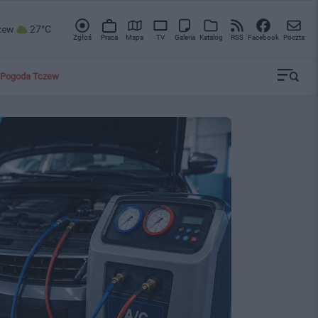
zew
27°C
Zgłoś
Praca
Mapa
TV
Galeria
Katalog
RSS
Facebook
Poczta
Pogoda Tczew